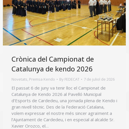
Crònica del Campionat de
Catalunya de kendo 2026
Novetats
,
Premsa Kendo
By
FEDECAT
7 de juliol de 2026
El passat 6 de juny va tenir lloc el Campionat de
Catalunya de Kendo 2026 al Pavelló Municipal
d’Esports de Cardedeu, una jornada plena de Kendo i
gran nivell tècnic. Des de la Federació Catalana,
volem expressar el nostre més sincer agraïment a
l’Ajuntament de Cardedeu, i en especial al alcalde Sr.
Xavier Orozco, el…