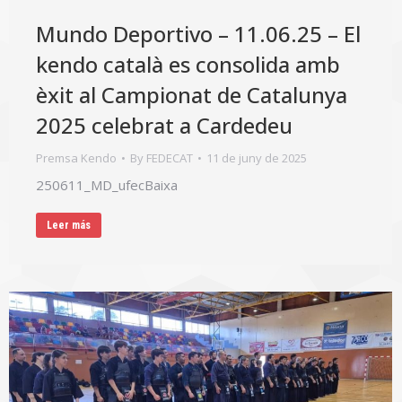
Mundo Deportivo – 11.06.25 – El
kendo català es consolida amb
èxit al Campionat de Catalunya
2025 celebrat a Cardedeu
Premsa Kendo
By
FEDECAT
11 de juny de 2025
250611_MD_ufecBaixa
Leer más