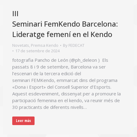
III
Seminari FemKendo Barcelona:
Lideratge femení en el Kendo
Novetats
,
Premsa Kendo
By
FEDECAT
17 de setembre de 2024
fotografia Pancho de León (@ph_deleon ) Els
passats 8 i 9 de setembre, Barcelona va ser
l’escenari de la tercera edició del
seminari FEMKendo, emmarcat dins del programa
«Dona i Esport» del Consell Superior d’Esports.
Aquest esdeveniment, dissenyat per a promoure la
participació femenina en el kendo, va reunir més de
30 practicants de diferents nivells…
Leer más