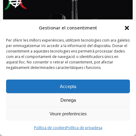
Gestionar el consentiment
Per oferir les millors experiències, utilitzem tecnologies com ara galetes
per emmagatzemar i/o accedir a la informació del dispositiu. Donar el
consentiment a aquestes tecnologies ens permetrà processar dades
com ara el comportament de navegació o identificadors únics en
aquest lloc. No consentir o retirar el consentiment, pot afectar
negativament determinades característiques i funcions.
Accepta
Denega
Veure preferències
4 catalans al Campionat Mundial
Política de cookies
Política de privadesa
de Kendo