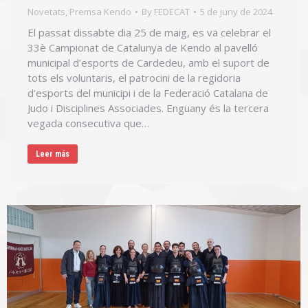
Novetats
,
Premsa Kendo
By
FEDECAT
5 de juny de 2024
El passat dissabte dia 25 de maig, es va celebrar el
33è Campionat de Catalunya de Kendo al pavelló
municipal d’esports de Cardedeu, amb el suport de
tots els voluntaris, el patrocini de la regidoria
d’esports del municipi i de la Federació Catalana de
Judo i Disciplines Associades. Enguany és la tercera
vegada consecutiva que…
Leer más