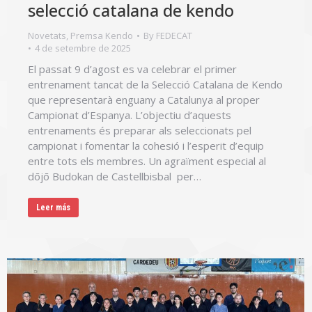
selecció catalana de kendo
Novetats
,
Premsa Kendo
By
FEDECAT
4 de setembre de 2025
El passat 9 d’agost es va celebrar el primer
entrenament tancat de la Selecció Catalana de Kendo
que representarà enguany a Catalunya al proper
Campionat d’Espanya. L’objectiu d’aquests
entrenaments és preparar als seleccionats pel
campionat i fomentar la cohesió i l’esperit d’equip
entre tots els membres. Un agraïment especial al
dōjō Budokan de Castellbisbal per…
Leer más