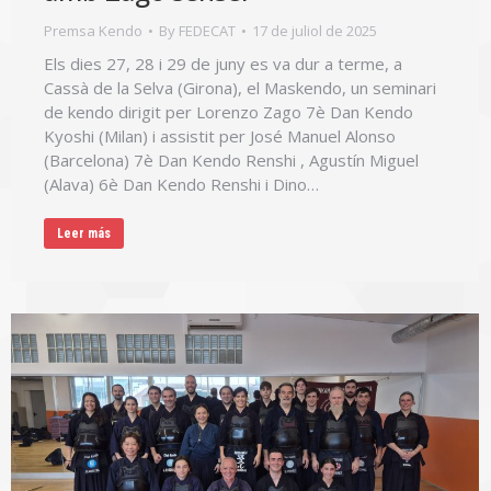
Premsa Kendo
By
FEDECAT
17 de juliol de 2025
Els dies 27, 28 i 29 de juny es va dur a terme, a
Cassà de la Selva (Girona), el Maskendo, un seminari
de kendo dirigit per Lorenzo Zago 7è Dan Kendo
Kyoshi (Milan) i assistit per José Manuel Alonso
(Barcelona) 7è Dan Kendo Renshi , Agustín Miguel
(Alava) 6è Dan Kendo Renshi i Dino…
Leer más