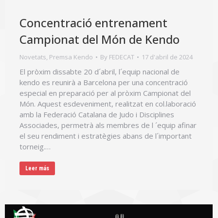
Concentració entrenament
Campionat del Món de Kendo
Novetats
,
Premsa Kendo
By
FEDECAT
17 d'abril de 2024
El pròxim dissabte 20 d´abril, l´equip nacional de
kendo es reunirà a Barcelona per una concentració
especial en preparació per al pròxim Campionat del
Món. Aquest esdeveniment, realitzat en col.laboració
amb la Federació Catalana de Judo i Disciplines
Associades, permetrà als membres de l ´equip afinar
el seu rendiment i estratègies abans de l´important
torneig.…
Leer más