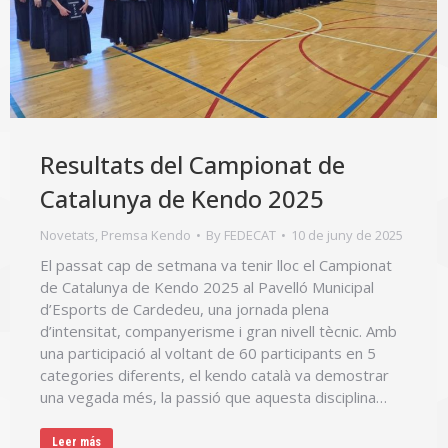
Resultats del Campionat de
Catalunya de Kendo 2025
Novetats
,
Premsa Kendo
By
FEDECAT
10 de juny de 2025
El passat cap de setmana va tenir lloc el Campionat
de Catalunya de Kendo 2025 al Pavelló Municipal
d’Esports de Cardedeu, una jornada plena
d’intensitat, companyerisme i gran nivell tècnic. Amb
una participació al voltant de 60 participants en 5
categories diferents, el kendo català va demostrar
una vegada més, la passió que aquesta disciplina…
Leer más