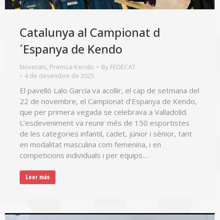
Catalunya al Campionat d
´Espanya de Kendo
Novetats
,
Premsa Kendo
By
FEDECAT
4 de desembre de 2025
El pavelló Lalo García va acollir, el cap de setmana del
22 de novembre, el Campionat d’Espanya de Kendo,
que per primera vegada se celebrava a Valladolid.
L’esdeveniment va reunir més de 150 esportistes
de les categories infantil, cadet, júnior i sènior, tant
en modalitat masculina com femenina, i en
competicions individuals i per equips.…
Leer más