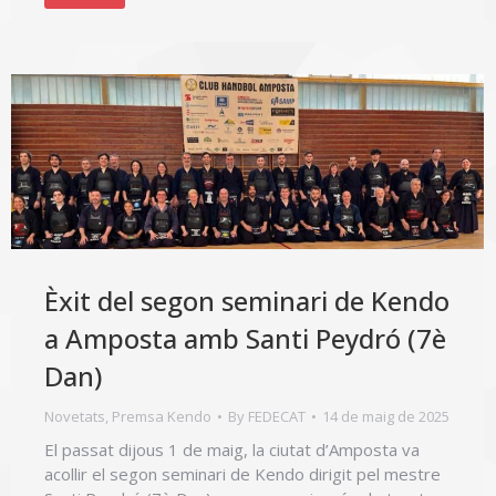
Èxit del segon seminari de Kendo
a Amposta amb Santi Peydró (7è
Dan)
Novetats
,
Premsa Kendo
By
FEDECAT
14 de maig de 2025
El passat dijous 1 de maig, la ciutat d’Amposta va
acollir el segon seminari de Kendo dirigit pel mestre