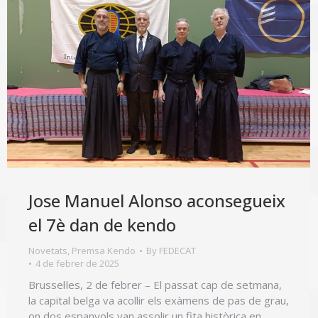
Jose Manuel Alonso aconsegueix
el 7è dan de kendo
Novetats
,
Premsa Kendo
By
FEDECAT
4 de febrer de 2025
Brussel·les, 2 de febrer – El passat cap de setmana,
la capital belga va acollir els exàmens de pas de grau,
on dos espanyols van assolir un fita històrica en