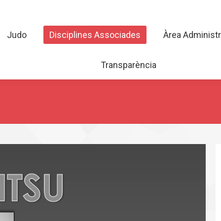
Judo
Disciplines Associades
Àrea Admini
Judo
Disciplines Associades
Àrea Administr
Transparència
Transparència