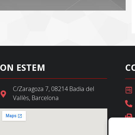
ON ESTEM
C
C/Zaragoza 7, 08214 Badia del
Vallès, Barcelona