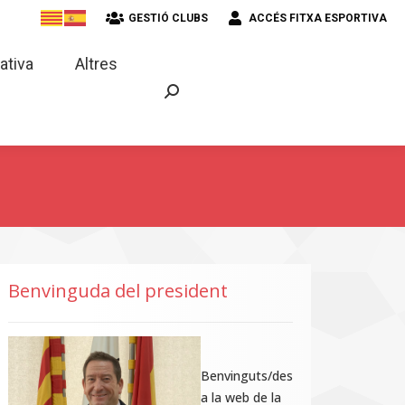
GESTIÓ CLUBS
ACCÉS FITXA ESPORTIVA
strativa
Altres
ativa
Altres
Benvinguda del president
Benvinguts/des
a la web de la