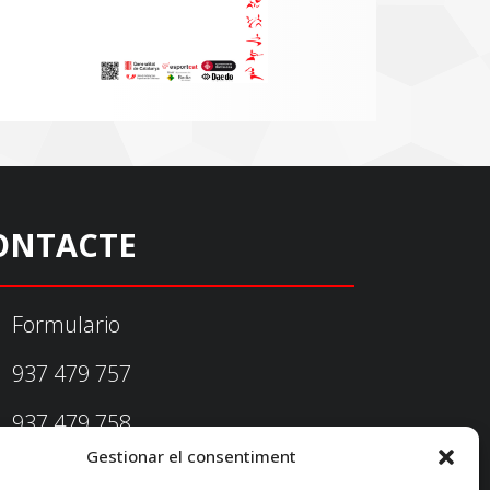
ONTACTE
Formulario
937 479 757
937 479 758
Gestionar el consentiment
federacio@fedecatjudo.cat