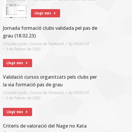
Llegir més
Jornada formació clubs validada pel pas de
grau (18.02.23)
Circulars Judo
,
Cursos de formació
By
FEDECAT
3 de febrer de 2023
Llegir més
Validació cursos organitzats pels clubs per
la via formació pas de grau
Circulars Judo
,
Cursos de formació
By
FEDECAT
3 de febrer de 2023
Llegir més
Criteris de valoració del Nage no Kata