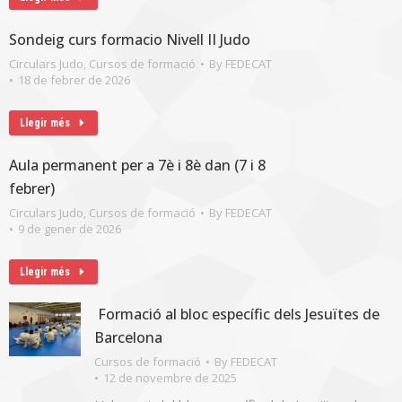
Sondeig curs formacio Nivell II Judo
Circulars Judo
,
Cursos de formació
By
FEDECAT
18 de febrer de 2026
Llegir més
Aula permanent per a 7è i 8è dan (7 i 8
febrer)
Circulars Judo
,
Cursos de formació
By
FEDECAT
9 de gener de 2026
Llegir més
Formació al bloc específic dels Jesuïtes de
Barcelona
Cursos de formació
By
FEDECAT
12 de novembre de 2025