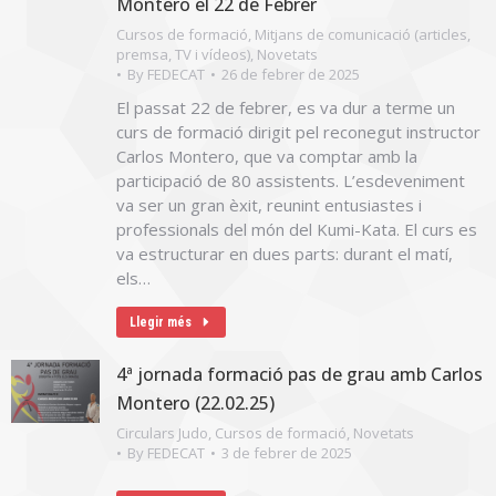
Montero el 22 de Febrer
Cursos de formació
,
Mitjans de comunicació (articles,
premsa, TV i vídeos)
,
Novetats
By
FEDECAT
26 de febrer de 2025
El passat 22 de febrer, es va dur a terme un
curs de formació dirigit pel reconegut instructor
Carlos Montero, que va comptar amb la
participació de 80 assistents. L’esdeveniment
va ser un gran èxit, reunint entusiastes i
professionals del món del Kumi-Kata. El curs es
va estructurar en dues parts: durant el matí,
els…
Llegir més
4ª jornada formació pas de grau amb Carlos
Montero (22.02.25)
Circulars Judo
,
Cursos de formació
,
Novetats
By
FEDECAT
3 de febrer de 2025