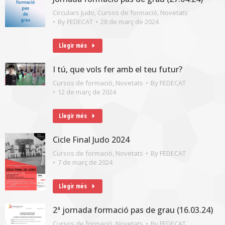
Circulars Judo
,
Cursos de formació
,
Novetats
By
FEDECAT
28 de març de 2024
Llegir més
I tú, que vols fer amb el teu futur?
Cursos de formació
,
Novetats
By
FEDECAT
12 de març de 2024
Llegir més
Cicle Final Judo 2024
Cursos de formació
,
Novetats
By
FEDECAT
7 de març de 2024
Llegir més
2ª jornada formació pas de grau (16.03.24)
Cursos de formació
,
Novetats
By
FEDECAT