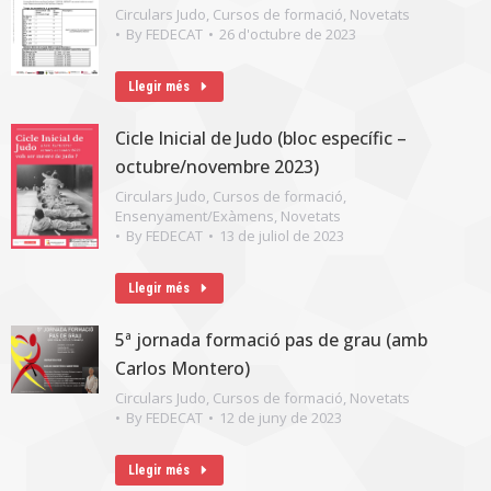
Circulars Judo
,
Cursos de formació
,
Novetats
By
FEDECAT
26 d'octubre de 2023
Llegir més
Cicle Inicial de Judo (bloc específic –
octubre/novembre 2023)
Circulars Judo
,
Cursos de formació
,
Ensenyament/Exàmens
,
Novetats
By
FEDECAT
13 de juliol de 2023
Llegir més
5ª jornada formació pas de grau (amb
Carlos Montero)
Circulars Judo
,
Cursos de formació
,
Novetats
By
FEDECAT
12 de juny de 2023
Llegir més