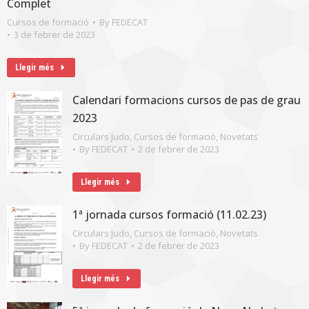
Complet
Cursos de formació
By
FEDECAT
3 de febrer de 2023
Llegir més
Calendari formacions cursos de pas de grau
2023
Circulars Judo
,
Cursos de formació
,
Novetats
By
FEDECAT
2 de febrer de 2023
Llegir més
1ª jornada cursos formació (11.02.23)
Circulars Judo
,
Cursos de formació
,
Novetats
By
FEDECAT
2 de febrer de 2023
Llegir més