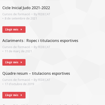
Cicle Inicial Judo 2021-2022
Cursos de formació
By
FEDECAT
8 de setembre de 2021
Llegir més
Aclariments : Ropec i titulacions esportives
Cursos de formació
By
FEDECAT
11 de març de 2021
Llegir més
Qüadre resum – titulacions esportives
Cursos de formació
By
FEDECAT
17 d'octubre de 2019
Llegir més