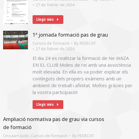
27 de febrer de 2024
Llegir més
1ª jornada formació pas de grau
Cursos de formació
By
FEDECAT
27 de febrer de 2024
El dia 24 es realitzar la formació de Ne WAZA
EN EL CLUB Molins de rei amb una assistència
molt elevada. En ella es va poder explicar els
continguts dels propers exàmens amb un
ambient de treball i afinitat. Moltes gràcies per
la vostra participació!
Llegir més
Ampliació normativa pas de grau via cursos
de formació
Circulars Judo
,
Cursos de formació
By
FEDECAT