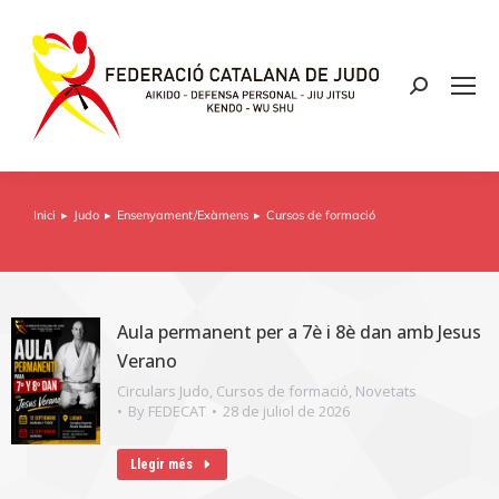
Inici
Judo
Ensenyament/Exàmens
Cursos de formació
You are here:
Aula permanent per a 7è i 8è dan amb Jesus
Verano
Circulars Judo
,
Cursos de formació
,
Novetats
By
FEDECAT
28 de juliol de 2026
Llegir més