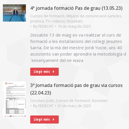
4ª jornada formació Pas de grau (13.05.23)
Cursos de formació
,
Mitjans de comunicació (articles,
premsa, TV i vídeos)
,
Novetats
By
FEDECAT
16 de maig de 2023
Dissabte 13 de maig es va realitzar el curs de
formació a les instal.lacions del col.legi Jesuites
Sarria. De la mà del mestre Jordi Yuste, uns 40
assistents van poder aprendre la metodología d
´ensenyament del ne waza
Llegir més
3ª Jornada formació pas de grau via cursos
(22.04.23)
Circulars Judo
,
Cursos de formació
,
Novetats
By
FEDECAT
31 de març de 2023
Llegir més