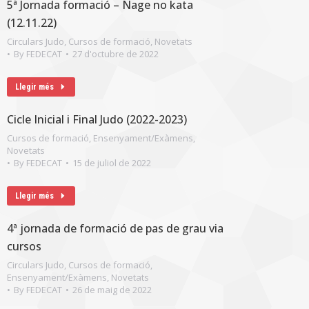
5ª Jornada formació – Nage no kata
(12.11.22)
Circulars Judo
,
Cursos de formació
,
Novetats
By
FEDECAT
27 d'octubre de 2022
Llegir més
Cicle Inicial i Final Judo (2022-2023)
Cursos de formació
,
Ensenyament/Exàmens
,
Novetats
By
FEDECAT
15 de juliol de 2022
Llegir més
4ª jornada de formació de pas de grau via
cursos
Circulars Judo
,
Cursos de formació
,
Ensenyament/Exàmens
,
Novetats
By
FEDECAT
26 de maig de 2022