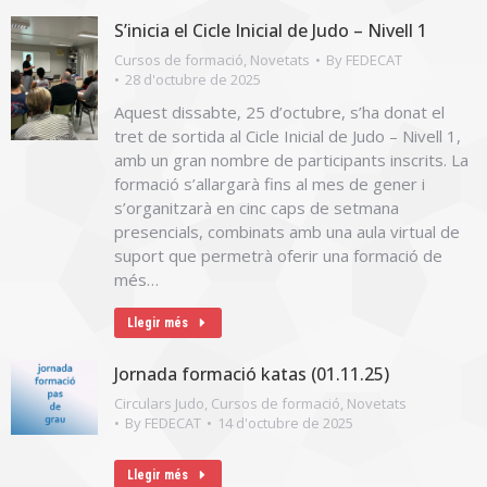
S’inicia el Cicle Inicial de Judo – Nivell 1
Cursos de formació
,
Novetats
By
FEDECAT
28 d'octubre de 2025
Aquest dissabte, 25 d’octubre, s’ha donat el
tret de sortida al Cicle Inicial de Judo – Nivell 1,
amb un gran nombre de participants inscrits. La
formació s’allargarà fins al mes de gener i
s’organitzarà en cinc caps de setmana
presencials, combinats amb una aula virtual de
suport que permetrà oferir una formació de
més…
Llegir més
Jornada formació katas (01.11.25)
Circulars Judo
,
Cursos de formació
,
Novetats
By
FEDECAT
14 d'octubre de 2025
Llegir més