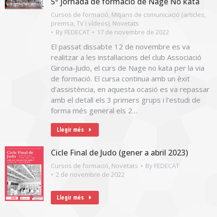
5ª jornada de formació de Nage No kata
Cursos de formació
,
Mitjans de comunicació (articles,
premsa, TV i vídeos)
,
Novetats
By
FEDECAT
17 de novembre de 2022
El passat dissabte 12 de novembre es va
realitzar a les instal·lacions del club Associació
Girona-Judo, el curs de Nage no kata per la via
de formació. El cursa continua amb un èxit
d’assistència, en aquesta ocasió es va repassar
amb el detall els 3 primers grups i l’estudi de
forma més general els 2…
Llegir més
Cicle Final de Judo (gener a abril 2023)
Cursos de formació
,
Novetats
By
FEDECAT
2 de novembre de 2022
Llegir més