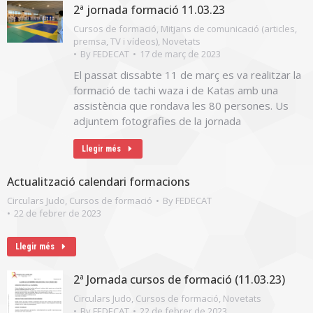
2ª jornada formació 11.03.23
Cursos de formació
,
Mitjans de comunicació (articles,
premsa, TV i vídeos)
,
Novetats
By
FEDECAT
17 de març de 2023
El passat dissabte 11 de març es va realitzar la
formació de tachi waza i de Katas amb una
assistència que rondava les 80 persones. Us
adjuntem fotografies de la jornada
Llegir més
Actualització calendari formacions
Circulars Judo
,
Cursos de formació
By
FEDECAT
22 de febrer de 2023
Llegir més
2ª Jornada cursos de formació (11.03.23)
Circulars Judo
,
Cursos de formació
,
Novetats
By
FEDECAT
22 de febrer de 2023