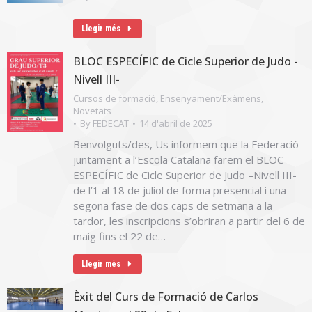
Llegir més
BLOC ESPECÍFIC de Cicle Superior de Judo -
Nivell III-
Cursos de formació
,
Ensenyament/Exàmens
,
Novetats
By
FEDECAT
14 d'abril de 2025
Benvolguts/des, Us informem que la Federació
juntament a l’Escola Catalana farem el BLOC
ESPECÍFIC de Cicle Superior de Judo –Nivell III-
de l’1 al 18 de juliol de forma presencial i una
segona fase de dos caps de setmana a la
tardor, les inscripcions s’obriran a partir del 6 de
maig fins el 22 de…
Llegir més
Èxit del Curs de Formació de Carlos