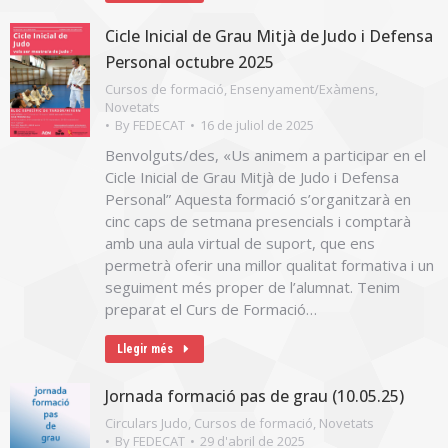
Cicle Inicial de Grau Mitjà de Judo i Defensa
Personal octubre 2025
Cursos de formació
,
Ensenyament/Exàmens
,
Novetats
By
FEDECAT
16 de juliol de 2025
Benvolguts/des, «Us animem a participar en el
Cicle Inicial de Grau Mitjà de Judo i Defensa
Personal” Aquesta formació s’organitzarà en
cinc caps de setmana presencials i comptarà
amb una aula virtual de suport, que ens
permetrà oferir una millor qualitat formativa i un
seguiment més proper de l’alumnat. Tenim
preparat el Curs de Formació…
Llegir més
Jornada formació pas de grau (10.05.25)
Circulars Judo
,
Cursos de formació
,
Novetats
By
FEDECAT
29 d'abril de 2025