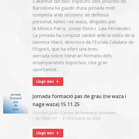
L’alumnat del bloc específic dels Jesuïtes de
Barcelona ha gaudit d’una jornada molt
completa amb sessions de defensa
personal, kates i ne waza, dirigides per
la Mònica Parra, Josep Floris i Laia Fernàndez.
La jornada ha comptat també amb la visita de la
Gemma Vilaró, directora de l’Escola Catalana de
l’Esport, que ha ofert una breu
xerrada sobre l’itinerari formatiu dels
ensenyaments esportius. Una gran
oportunitat…
Llegir més
Jornada formació pas de grau (ne waza i
nage waza) 15.11.25
Circulars Judo
,
Cursos de formació
,
Novetats
By
FEDECAT
31 d'octubre de 2025
Llegir més