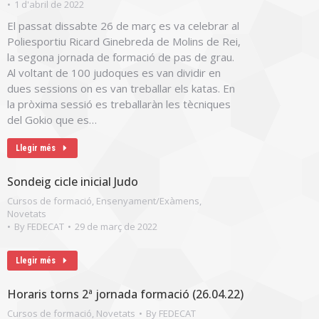
1 d'abril de 2022
El passat dissabte 26 de març es va celebrar al
Poliesportiu Ricard Ginebreda de Molins de Rei,
la segona jornada de formació de pas de grau.
Al voltant de 100 judoques es van dividir en
dues sessions on es van treballar els katas. En
la pròxima sessió es treballaràn les tècniques
del Gokio que es…
Llegir més
Sondeig cicle inicial Judo
Cursos de formació
,
Ensenyament/Exàmens
,
Novetats
By
FEDECAT
29 de març de 2022
Llegir més
Horaris torns 2ª jornada formació (26.04.22)
Cursos de formació
,
Novetats
By
FEDECAT