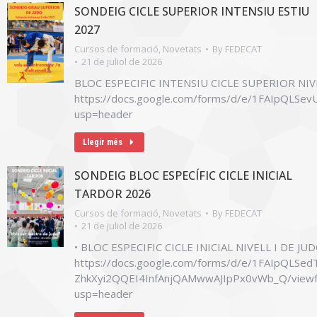
SONDEIG CICLE SUPERIOR INTENSIU ESTIU
2027
Cursos de formació
,
Novetats
By
FEDECAT
21 de juliol de 2026
BLOC ESPECIFIC INTENSIU CICLE SUPERIOR NIVE
https://docs.google.com/forms/d/e/1FAIpQL
usp=header
Llegir més
SONDEIG BLOC ESPECÍFIC CICLE INICIAL
TARDOR 2026
Cursos de formació
,
Novetats
By
FEDECAT
21 de juliol de 2026
• BLOC ESPECIFIC CICLE INICIAL NIVELL I DE JU
https://docs.google.com/forms/d/e/1FAIpQLSed
ZhkXyi2QQEI4InfAnjQAMwwAJIpPx0vWb_Q/view
usp=header