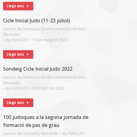
Llegir més
Cicle Inicial Judo (11-23 juliol)
Cursos de formació
,
Ensenyament/Exàmens
,
Novetats
By
FEDECAT
17 de maig de 2022
Llegir més
Sondeig Cicle Inicial Judo 2022
Cursos de formació
,
Ensenyament/Exàmens
,
Novetats
By
FEDECAT
12 d'abril de 2022
Llegir més
100 judoques a la segona jornada de
formació de pas de grau
Cursos de formació
,
Novetats
By
FEDECAT