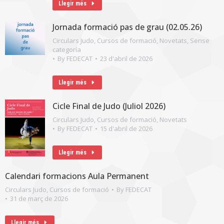
Llegir més
Jornada formació pas de grau (02.05.26)
Circulars Judo
,
Cursos de formació
,
Novetats
,
Sense
categoría
By
FEDECAT
23 d'abril de 2026
Llegir més
Cicle Final de Judo (Juliol 2026)
Circulars Judo
,
Cursos de formació
,
Novetats
By
FEDECAT
15 d'abril de 2026
Llegir més
Calendari formacions Aula Permanent
Circulars Judo
,
Cursos de formació
By
FEDECAT
31 de març de 2026
Llegir més