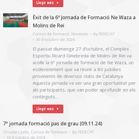
Llegir més
Èxit de la 6ª Jornada de Formació Ne Waza a
Molins de Rei
Cursos de formació
,
Novetats
By
FEDECAT
30 d'octubre de 2024
El passat diumenge 27 d’octubre, el Complex
Esportiu Ricard Ginebreda de Molins de Rei va
acollir la 6ª jornada de formació de Ne Waza, un
esdeveniment que va reunir a 80 judokes
provinents de diversos clubs de Catalunya.
Aquesta jornada va ser una gran oportunitat per
als participants, que van poder aprofundir en els
continguts…
Llegir més
7ª jornada formació pas de grau (09.11.24)
Circulars Judo
,
Cursos de formació
By
FEDECAT
10 d'octubre de 2024