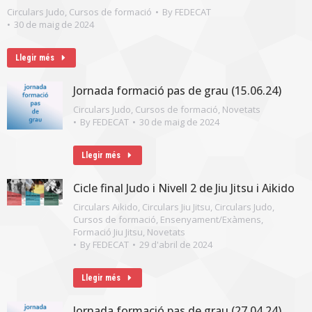
Circulars Judo
,
Cursos de formació
By
FEDECAT
30 de maig de 2024
Llegir més
Jornada formació pas de grau (15.06.24)
Circulars Judo
,
Cursos de formació
,
Novetats
By
FEDECAT
30 de maig de 2024
Llegir més
Cicle final Judo i Nivell 2 de Jiu Jitsu i Aikido
Circulars Aikido
,
Circulars Jiu Jitsu
,
Circulars Judo
,
Cursos de formació
,
Ensenyament/Exàmens
,
Formació Jiu Jitsu
,
Novetats
By
FEDECAT
29 d'abril de 2024
Llegir més
Jornada formació pas de grau (27.04.24)