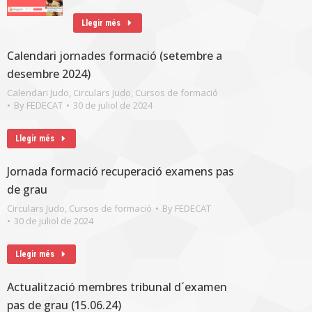
Llegir més
Calendari jornades formació (setembre a
desembre 2024)
Calendari Judo
,
Circulars Judo
,
Cursos de formació
By
FEDECAT
30 de juliol de 2024
Llegir més
Jornada formació recuperació examens pas
de grau
Circulars Judo
,
Cursos de formació
By
FEDECAT
30 de juliol de 2024
Llegir més
Actualització membres tribunal d´examen
pas de grau (15.06.24)