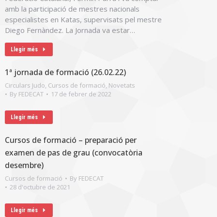
amb la participació de mestres nacionals
especialistes en Katas, supervisats pel mestre
Diego Fernàndez. La Jornada va estar…
Llegir més
1ª jornada de formació (26.02.22)
Circulars Judo
,
Cursos de formació
,
Novetats
By
FEDECAT
17 de febrer de 2022
Llegir més
Cursos de formació – preparació per
examen de pas de grau (convocatòria
desembre)
Cursos de formació
By
FEDECAT
28 d'octubre de 2021
Llegir més