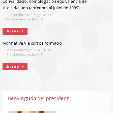
Convalidació, homologació i equivalència de
titols de Judo (anteriors al juliol de 1999)
Cursos de formació
By
FEDECAT
20 de novembre de 2018
Llegir més
Normativa Via cursos formació
Cursos de formació
By
FEDECAT
15 de novembre de 2017
Llegir més
Benvinguda del president