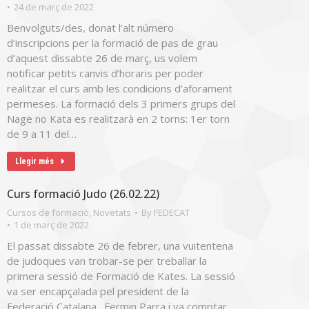
24 de març de 2022
Benvolguts/des, donat l’alt número
d’inscripcions per la formació de pas de grau
d’aquest dissabte 26 de març, us volem
notificar petits canvis d’horaris per poder
realitzar el curs amb les condicions d’aforament
permeses. La formació dels 3 primers grups del
Nage no Kata es realitzarà en 2 torns: 1er torn
de 9 a 11 del…
Llegir més
Curs formació Judo (26.02.22)
Cursos de formació
,
Novetats
By
FEDECAT
1 de març de 2022
El passat dissabte 26 de febrer, una vuitentena
de judoques van trobar-se per treballar la
primera sessió de Formació de Kates. La sessió
va ser encapçalada pel president de la
Federació Catalana., Fermin Parra i va comptar