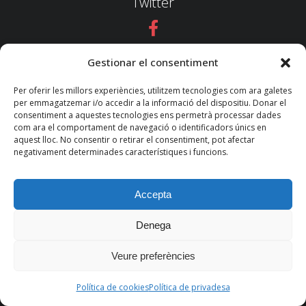
Twitter
Facebook
Gestionar el consentiment
Per oferir les millors experiències, utilitzem tecnologies com ara galetes
per emmagatzemar i/o accedir a la informació del dispositiu. Donar el
consentiment a aquestes tecnologies ens permetrà processar dades
Instagram
com ara el comportament de navegació o identificadors únics en
aquest lloc. No consentir o retirar el consentiment, pot afectar
negativament determinades característiques i funcions.
Youtube
Accepta
Denega
ON ESTEM
Veure preferències
Política de cookies
Política de privadesa