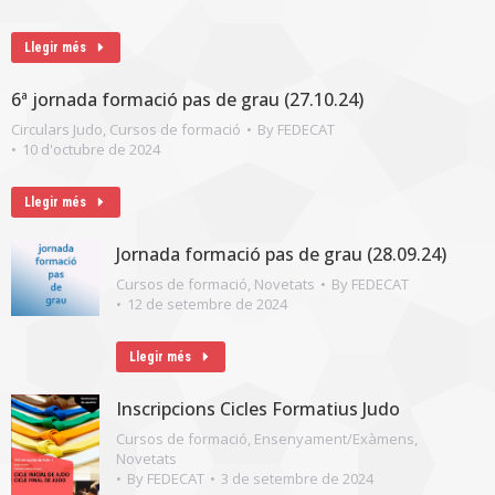
Llegir més
6ª jornada formació pas de grau (27.10.24)
Circulars Judo
,
Cursos de formació
By
FEDECAT
10 d'octubre de 2024
Llegir més
Jornada formació pas de grau (28.09.24)
Cursos de formació
,
Novetats
By
FEDECAT
12 de setembre de 2024
Llegir més
Inscripcions Cicles Formatius Judo
Cursos de formació
,
Ensenyament/Exàmens
,
Novetats
By
FEDECAT
3 de setembre de 2024