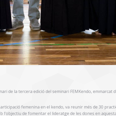
cenari de la tercera edició del seminari FEMKendo, emmarcat 
rticipació femenina en el kendo, va reunir més de 30 practi
mb l’objectiu de fomentar el lideratge de les dones en aquesta 