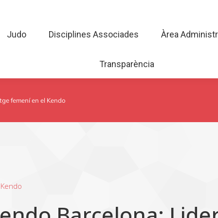
Judo
Disciplines Associades
Àrea Admini
Judo
Disciplines Associades
Àrea Administr
Transparència
Transparència
tge femení en el Kendo
 Kendo
Kendo Barcelona: Lide