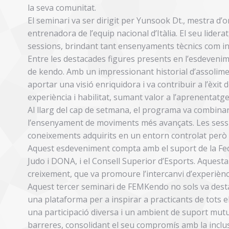
la seva comunitat.
El seminari va ser dirigit per Yunsook Dt., mestra d’
entrenadora de l’equip nacional d’Itàlia. El seu lide
sessions, brindant tant ensenyaments tècnics com insp
Entre les destacades figures presents en l’esdevenim
de kendo. Amb un impressionant historial d’assolime
aportar una visió enriquidora i va contribuir a l’èxit 
experiència i habilitat, sumant valor a l’aprenentatg
Al llarg del cap de setmana, el programa va combinar
l’ensenyament de moviments més avançats. Les sessi
coneixements adquirits en un entorn controlat però 
Aquest esdeveniment compta amb el suport de la Fede
Judo i DONA, i el Consell Superior d’Esports. Aquesta
creixement, que va promoure l’intercanvi d’experièncie
Aquest tercer seminari de FEMKendo no sols va desta
una plataforma per a inspirar a practicants de tots e
una participació diversa i un ambient de suport mutu
barreres, consolidant el seu compromís amb la inclusió