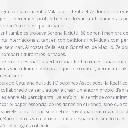
origen coreà resident a Milà, qui ostenta el 7è donen i una v
ratge i coneixement profund del kendo van ser fonamentals pe
iració a tots els participants.
ent també es trobava Serena Riciutti, 6è donen i membre de l
nts internacionals, tant en competicions individuals com pe
del seminari. Al costat d’ella, Asun González, de Madrid, 7è do
e compartit durant les jornades.
 exercicis destinats a perfeccionar les tècniques fonamenta
ons van culminar amb pràctiques de combat, permetent als a
desafiador.
ració Catalana de Judo i Disciplines Associades, la Real Fe
 col·laboració va ser clau per a crear un entorn propici d’apr
s entre els participants i va enfortir el sentit de comunitat
car el paper essencial de les dones en el kendo, sinó que t
ls nivells a involucrar-se en el desenvolupament i expansió d
, Barcelona es va reafirmar com un espai on el kendo transc
 i el progrés col·lectiu