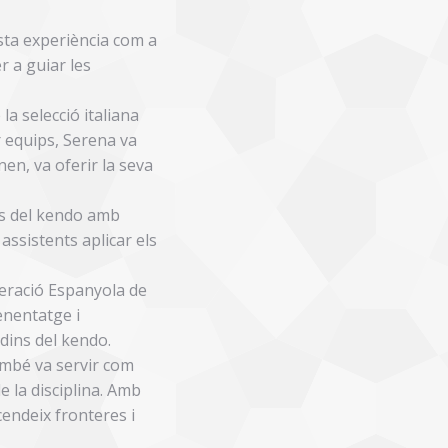
asta experiència com a
r a guiar les
a selecció italiana
r equips, Serena va
nen, va oferir la seva
ls del kendo amb
ssistents aplicar els
deració Espanyola de
enentatge i
 dins del kendo.
ambé va servir com
e la disciplina. Amb
endeix fronteres i