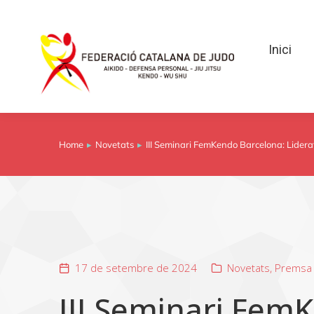
Inici
Inici
Home
Novetats
III Seminari FemKendo Barcelona: Lidera
You are here:
17 de setembre de 2024
Novetats
,
Premsa
III Seminari Fem