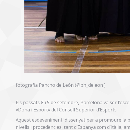
fotografia Pancho de León (@ph_deleon )
Els passats 8 i 9 de setembre, Barcelona va ser l’es
«Dona i Esport» del Consell Superior d’Esports.
Aquest esdeveniment, dissenyat per a promoure la pa
nivells i procedències, tant d’Espanya com d’Itàlia, a