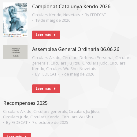
Campionat Catalunya Kendo 2026
Circulars Kendo
,
Novetats
By
FEDECAT
19 de maig de 2026
Leer más
Assemblea General Ordinaria 06.06.26
Circulars Aikido
,
Circulars Defensa Personal
,
Circulars
generals
,
Circulars Jiu Jitsu
,
Circulars Judo
,
Circulars
Kendo
,
Circulars Wu Shu
,
Novetats
By
FEDECAT
7 de maig de 2026
Leer más
Recompenses 2025
Circulars Aikido
,
Circulars generals
,
Circulars Jiu Jitsu
,
Circulars Judo
,
Circulars Kendo
,
Circulars Wu Shu
By
FEDECAT
7 d'octubre de 2025