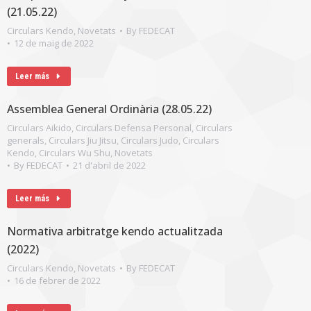
(21.05.22)
Circulars Kendo
,
Novetats
By
FEDECAT
12 de maig de 2022
Leer más
Assemblea General Ordinària (28.05.22)
Circulars Aikido
,
Circulars Defensa Personal
,
Circulars
generals
,
Circulars Jiu Jitsu
,
Circulars Judo
,
Circulars
Kendo
,
Circulars Wu Shu
,
Novetats
By
FEDECAT
21 d'abril de 2022
Leer más
Normativa arbitratge kendo actualitzada
(2022)
Circulars Kendo
,
Novetats
By
FEDECAT
16 de febrer de 2022