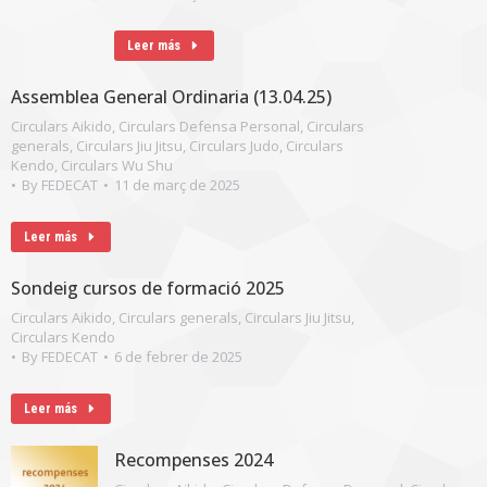
Leer más
Assemblea General Ordinaria (13.04.25)
Circulars Aikido
,
Circulars Defensa Personal
,
Circulars
generals
,
Circulars Jiu Jitsu
,
Circulars Judo
,
Circulars
Kendo
,
Circulars Wu Shu
By
FEDECAT
11 de març de 2025
Leer más
Sondeig cursos de formació 2025
Circulars Aikido
,
Circulars generals
,
Circulars Jiu Jitsu
,
Circulars Kendo
By
FEDECAT
6 de febrer de 2025
Leer más
Recompenses 2024