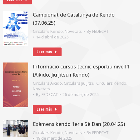
Leer más
Campionat de Catalunya de Kendo
(07.06.25)
Circulars Kendo
,
Novetats
By
FEDECAT
14 d'abril de 2025
Leer más
Informació cursos tècnic esportiu nivell 1
(Aikido, Jiu Jitsu i Kendo)
Circulars Aikido
,
Circulars Jiu Jitsu
,
Circulars Kendo
,
Novetats
By
FEDECAT
26 de març de 2025
Leer más
Exàmens kendo 1er a 5è Dan (20.04.25)
Circulars Kendo
,
Novetats
By
FEDECAT
19 de març de 2025