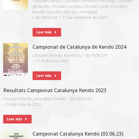
Circulars Aikido
,
Circulars Defensa Personal
,
Circulars
generals
,
Circulars Jiu Jitsu
,
Circulars Judo
,
Circulars
Kendo
,
Circulars Wu Shu
,
Novetats
By
FEDECAT
17 de setembre de 2024
Leer más
Campionat de Catalunya de Kendo 2024
Circulars Kendo
,
Novetats
By
FEDECAT
17 d'abril de 2024
Leer más
Resultats Campionat Catalunya Kendo 2023
Circulars Kendo
,
Resultats Kendo
By
FEDECAT
14 de juny de 2023
Leer más
Campionat Catalunya Kendo (03.06.23)