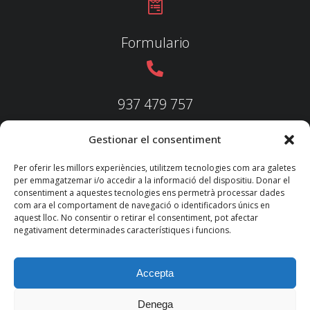
Formulario
937 479 757
Gestionar el consentiment
937 479 758
Per oferir les millors experiències, utilitzem tecnologies com ara galetes
per emmagatzemar i/o accedir a la informació del dispositiu. Donar el
consentiment a aquestes tecnologies ens permetrà processar dades
com ara el comportament de navegació o identificadors únics en
aquest lloc. No consentir o retirar el consentiment, pot afectar
federacio@fedecatjudo.cat
negativament determinades característiques i funcions.
Accepta
Denega