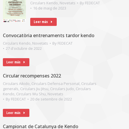
Circulars Kendo
,
Novetats
By
FEDECAT
16 de maig de 2023
Leer más
Convocatòria entrenaments tardor kendo
Circulars Kendo
,
Novetats
By
FEDECAT
27 d'octubre de 2022
Leer más
Circular recompenses 2022
Circulars Aikido
,
Circulars Defensa Personal
,
Circulars
generals
,
Circulars Jiu Jitsu
,
Circulars Judo
,
Circulars
Kendo
,
Circulars Wu Shu
,
Novetats
By
FEDECAT
20 de setembre de 2022
Leer más
Campionat de Catalunya de Kendo