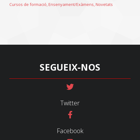
Cursos de formació
,
Ensenyament/Exàmens
,
Novetats
SEGUEIX-NOS
Twitter
Facebook