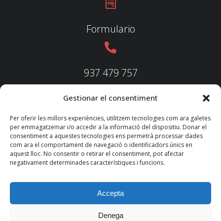
Formulario
937 479 757
Gestionar el consentiment
937 479 758
Per oferir les millors experiències, utilitzem tecnologies com ara galetes
per emmagatzemar i/o accedir a la informació del dispositiu. Donar el
consentiment a aquestes tecnologies ens permetrà processar dades
com ara el comportament de navegació o identificadors únics en
aquest lloc. No consentir o retirar el consentiment, pot afectar
federacio@fedecatjudo.cat
negativament determinades característiques i funcions.
Accepta
Denega