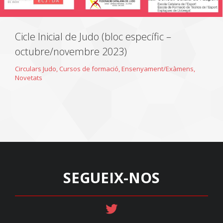
Cicle Inicial de Judo (bloc específic –
octubre/novembre 2023)
Circulars Judo
,
Cursos de formació
,
Ensenyament/Exàmens
,
Novetats
SEGUEIX-NOS