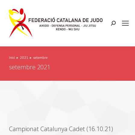
Inici
2021
setembre
You are here:
setembre 2021
Campionat Catalunya Cadet (16.10.21)