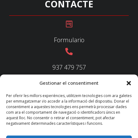
CONTACTE
Formulario
937 479 757
Gestionar el consentiment
937 479 758
Per oferir les millors experiències, utilitzem tecnologies com ara galetes
per emmagatzemar i/o accedir a la informació del dispositiu. Donar el
consentiment a aquestes tecnologies ens permetrà processar dades
com ara el comportament de navegació o identificadors únics en
aquest lloc. No consentir o retirar el consentiment, pot afectar
federacio@fedecatjudo.cat
negativament determinades característiques i funcions.