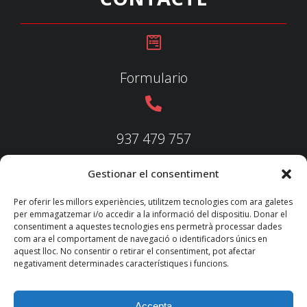
Formulario
937 479 757
Gestionar el consentiment
937 479 758
Per oferir les millors experiències, utilitzem tecnologies com ara galetes
per emmagatzemar i/o accedir a la informació del dispositiu. Donar el
consentiment a aquestes tecnologies ens permetrà processar dades
com ara el comportament de navegació o identificadors únics en
aquest lloc. No consentir o retirar el consentiment, pot afectar
federacio@fedecatjudo.cat
negativament determinades característiques i funcions.
Accepta