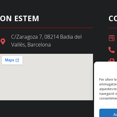
ON ESTEM
C
C/Zaragoza 7, 08214 Badia del
Vallès, Barcelona
Per oferir l
emmagatzema
aquestes t
navegació o 
consentimen
A