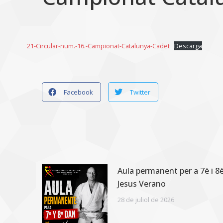
21-Circular-num.-16.-Campionat-Catalunya-Cadet
Descarga
Facebook
Twitter
Aula permanent per a 7è i 
Jesus Verano
28 de juliol de 2026