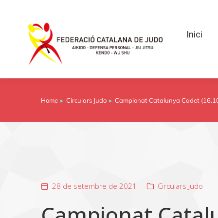
Inici
Inici
Home
Circulars Judo
Campionat Catalunya Cadet (16.1
You are here:
28 de setembre de 2021
Circulars Judo
Campionat Catalu