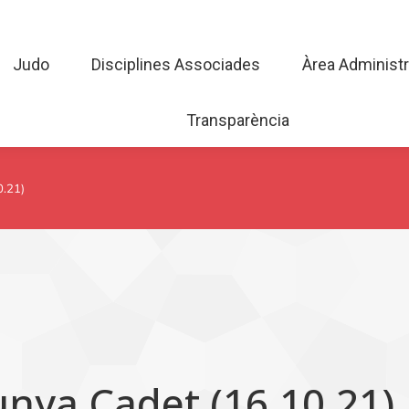
Judo
Disciplines Associades
Àrea Admini
Judo
Disciplines Associades
Àrea Administr
Transparència
Transparència
0.21)
nya Cadet (16.10.21)