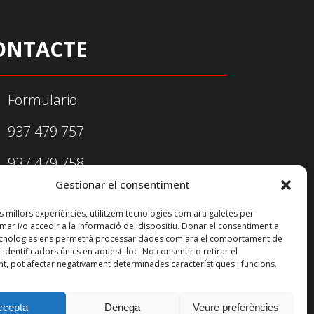
ONTACTE
Formulario
937 479 757
937 479 758
Gestionar el consentiment
federacio@fedecatjudo.cat
es millors experiències, utilitzem tecnologies com ara galetes per
r i/o accedir a la informació del dispositiu. Donar el consentiment a
ecnologies ens permetrà processar dades com ara el comportament de
identificadors únics en aquest lloc. No consentir o retirar el
t, pot afectar negativament determinades característiques i funcions.
ccepta
Denega
Veure preferències