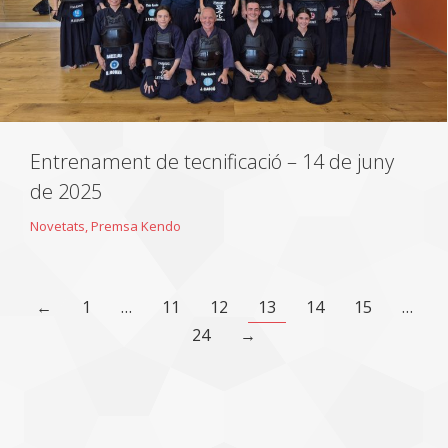
Entrenament de tecnificació – 14 de juny
de 2025
Novetats
,
Premsa Kendo
←
1
…
11
12
13
14
15
…
24
→