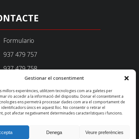
ONTACTE
Formulario
937 479 757
937 479 758
Gestionar el consentiment
federacio@fedecatjudo.cat
es millors experiències, utilitzem tecnologies com ara galetes per
r i/o accedir a la informació del dispositiu. Donar el consentiment a
ecnologies ens permetrà processar dades com ara el comportament de
identificadors únics en aquest lloc. No consentir o retirar el
t, pot afectar negativament determinades característiques i funcions.
ccepta
Denega
Veure preferències