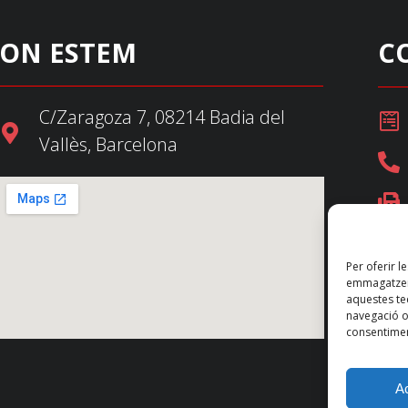
ON ESTEM
C
C/Zaragoza 7, 08214 Badia del
Vallès, Barcelona
Per oferir l
emmagatzema
aquestes t
navegació o 
consentimen
A