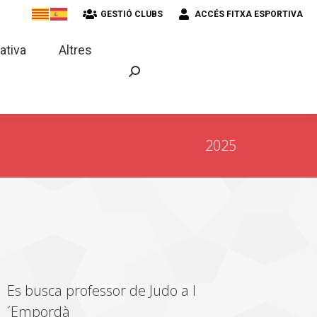
GESTIÓ CLUBS
ACCÉS FITXA ESPORTIVA
strativa
Altres
ativa
Altres
2025
Es busca professor de Judo a l
´Empordà