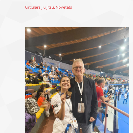
Circulars Jiu Jitsu
,
Novetats