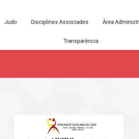
Judo
Disciplines Associades
Àrea Admini
Judo
Disciplines Associades
Àrea Administr
Transparència
Transparència