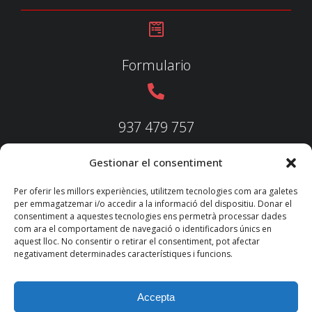
Formulario
937 479 757
Gestionar el consentiment
937 479 758
Per oferir les millors experiències, utilitzem tecnologies com ara galetes
per emmagatzemar i/o accedir a la informació del dispositiu. Donar el
consentiment a aquestes tecnologies ens permetrà processar dades
com ara el comportament de navegació o identificadors únics en
aquest lloc. No consentir o retirar el consentiment, pot afectar
federacio@fedecatjudo.cat
negativament determinades característiques i funcions.
Accepta