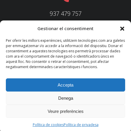
937 479 757
Gestionar el consentiment
937 479 758
Per oferir les millors experiències, utilitzem tecnologies com ara galetes
per emmagatzemar i/o accedir a la informació del dispositiu. Donar el
consentiment a aquestes tecnologies ens permetrà processar dades
com ara el comportament de navegació o identificadors únics en
aquest lloc. No consentir o retirar el consentiment, pot afectar
federacio@fedecatjudo.cat
negativament determinades característiques i funcions.
Accepta
Denega
© 2022 TKM
Consultores S.L.
Veure preferències
Nota legal
Política de privadesa
Política de cookies
Política de cookies
Política de privadesa