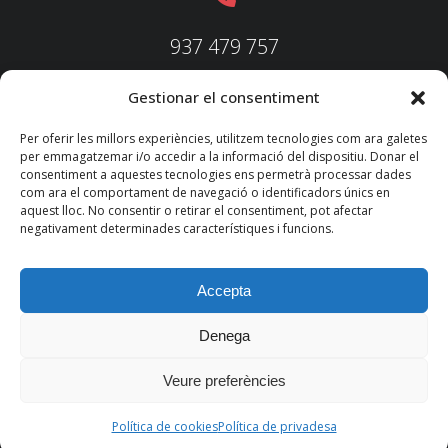
937 479 757
Gestionar el consentiment
937 479 758
Per oferir les millors experiències, utilitzem tecnologies com ara galetes
per emmagatzemar i/o accedir a la informació del dispositiu. Donar el
consentiment a aquestes tecnologies ens permetrà processar dades
com ara el comportament de navegació o identificadors únics en
aquest lloc. No consentir o retirar el consentiment, pot afectar
federacio@fedecatjudo.cat
negativament determinades característiques i funcions.
Accepta
Denega
© 2022 TKM
Consultores S.L.
Veure preferències
Nota legal
Política de privadesa
Política de cookies
Política de cookies
Política de privadesa