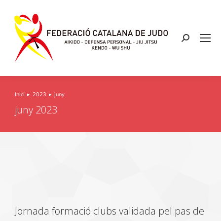
Inici
2023
juny
You are here:
juny 2023
Jornada formació clubs validada pel pas de