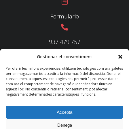
Formulario
937 479 757
Gestionar el consentiment
937 479 758
Per oferir les millors experiències, utilitzem tecnologies com ara galetes
per emmagatzemar i/o accedir a la informació del dispositiu. Donar el
consentiment a aquestes tecnologies ens permetrà processar dades
com ara el comportament de navegació o identificadors únics en
aquest lloc. No consentir o retirar el consentiment, pot afectar
federacio@fedecatjudo.cat
negativament determinades característiques i funcions.
Accepta
Denega