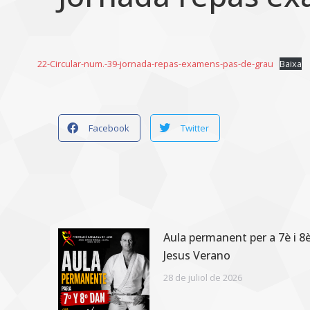
22-Circular-num.-39-jornada-repas-examens-pas-de-grau
Baixa
Facebook
Twitter
Aula permanent per a 7è i 
Jesus Verano
28 de juliol de 2026