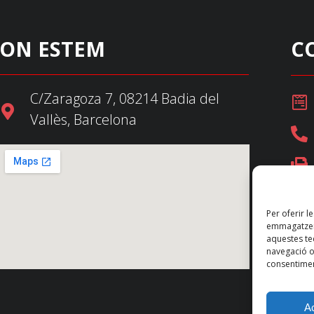
ON ESTEM
C
C/Zaragoza 7, 08214 Badia del
Vallès, Barcelona
Per oferir l
emmagatzema
aquestes t
navegació o 
consentimen
A