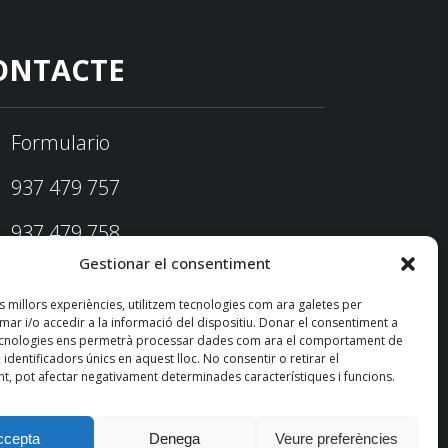
ONTACTE
Formulario
937 479 757
937 479 758
Gestionar el consentiment
federacio@fedecatjudo.cat
es millors experiències, utilitzem tecnologies com ara galetes per
r i/o accedir a la informació del dispositiu. Donar el consentiment a
ecnologies ens permetrà processar dades com ara el comportament de
identificadors únics en aquest lloc. No consentir o retirar el
t, pot afectar negativament determinades característiques i funcions.
ccepta
Denega
Veure preferències