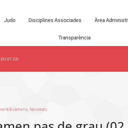
Judo
Disciplines Associades
Àrea Admini
Judo
Disciplines Associades
Àrea Administr
Transparència
Transparència
(02.07.22)
ment/Exàmens
,
Novetats
amen pas de grau (02.