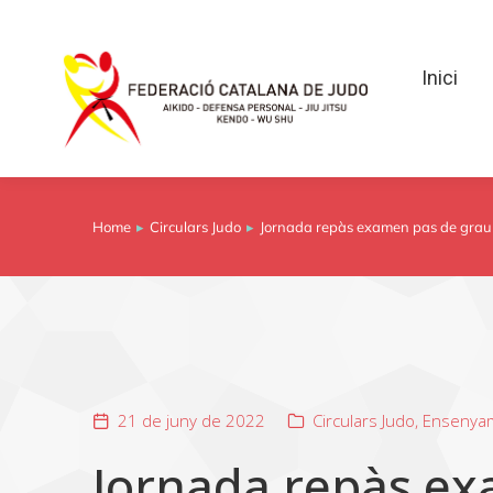
Inici
Inici
Home
Circulars Judo
Jornada repàs examen pas de grau 
You are here:
21 de juny de 2022
Circulars Judo
,
Ensenya
Jornada repàs ex