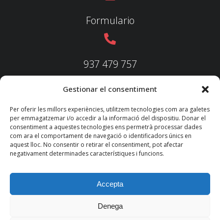
Formulario
937 479 757
Gestionar el consentiment
937 479 758
Per oferir les millors experiències, utilitzem tecnologies com ara galetes
per emmagatzemar i/o accedir a la informació del dispositiu. Donar el
consentiment a aquestes tecnologies ens permetrà processar dades
com ara el comportament de navegació o identificadors únics en
aquest lloc. No consentir o retirar el consentiment, pot afectar
federacio@fedecatjudo.cat
negativament determinades característiques i funcions.
Accepta
Denega
© 2022 TKM
Consultores S.L.