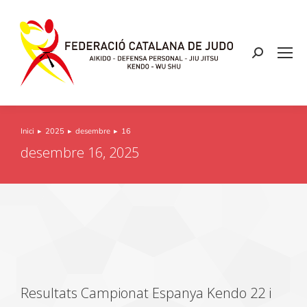
Inici
2025
desembre
16
You are here:
desembre 16, 2025
Resultats Campionat Espanya Kendo 22 i