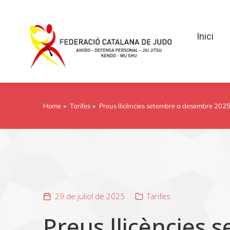
Inici
Inici
Home
Tarifes
Preus llicències setembre a desembre 2025 
You are here:
29 de juliol de 2025
Tarifes
Preus llicències