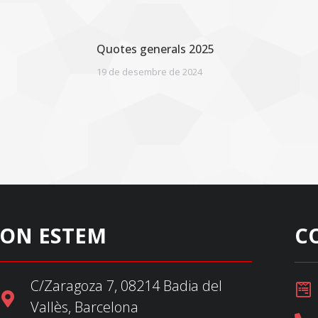
Quotes generals 2025
19 de desembre de 2024
ON ESTEM
C
C/Zaragoza 7, 08214 Badia del
Vallès, Barcelona