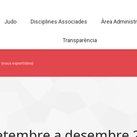
Judo
Disciplines Associades
Àrea Admini
Judo
Disciplines Associades
Àrea Administr
Transparència
Transparència
(nous esportistes)
 setembre a desembre 