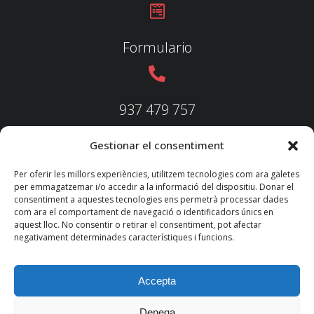
Formulario
937 479 757
Gestionar el consentiment
937 479 758
Per oferir les millors experiències, utilitzem tecnologies com ara galetes
per emmagatzemar i/o accedir a la informació del dispositiu. Donar el
consentiment a aquestes tecnologies ens permetrà processar dades
com ara el comportament de navegació o identificadors únics en
aquest lloc. No consentir o retirar el consentiment, pot afectar
federacio@fedecatjudo.cat
negativament determinades característiques i funcions.
Accepta
Denega