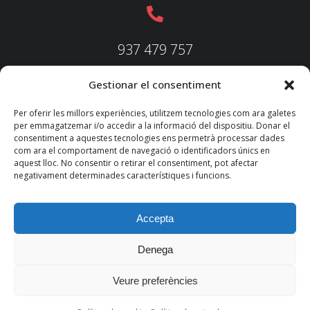
937 479 757
Gestionar el consentiment
937 479 758
Per oferir les millors experiències, utilitzem tecnologies com ara galetes
per emmagatzemar i/o accedir a la informació del dispositiu. Donar el
consentiment a aquestes tecnologies ens permetrà processar dades
com ara el comportament de navegació o identificadors únics en
aquest lloc. No consentir o retirar el consentiment, pot afectar
federacio@fedecatjudo.cat
negativament determinades característiques i funcions.
Accepta
Denega
© 2022 TKM
Consultores S.L.
Veure preferències
Nota legal
Política de privadesa
Política de cookies