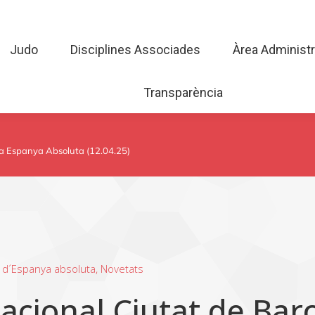
Judo
Disciplines Associades
Àrea Admini
Judo
Disciplines Associades
Àrea Administr
Transparència
Transparència
pa Espanya Absoluta (12.04.25)
a d´Espanya absoluta
,
Novetats
acional Ciutat de Bar