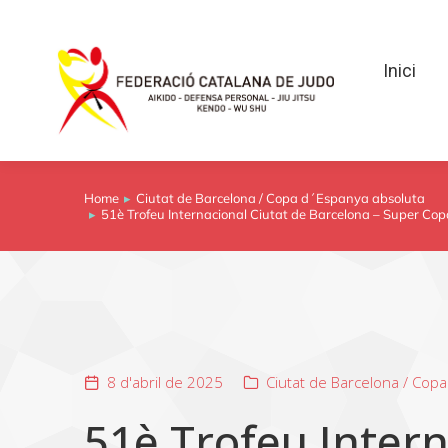
Inici
Inici
Home
Ciutat de Barcelona / Copa d´Espanya absoluta
You are here:
51è Trofeu Internacional Ciutat de Barcelona – Super Co
8 d'abril de 2025
Ciutat de Barcelona / Cop
51è Trofeu Intern