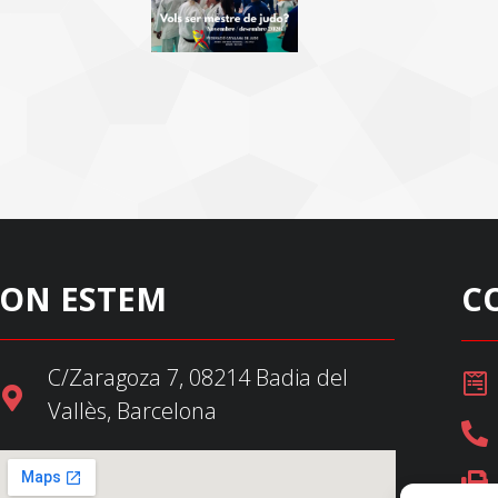
ON ESTEM
C
C/Zaragoza 7, 08214 Badia del
Vallès, Barcelona