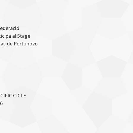
Federació
icipa al Stage
ltas de Portonovo
ÍFIC CICLE
6