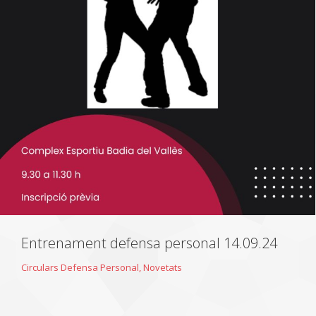
Entrenament defensa personal 14.09.24
Circulars Defensa Personal
,
Novetats