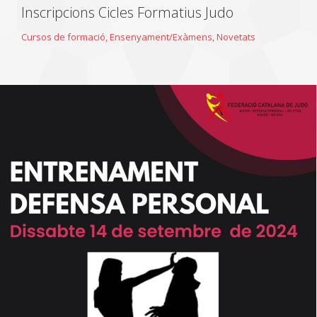
Inscripcions Cicles Formatius Judo
Cursos de formació
,
Ensenyament/Exàmens
,
Novetats