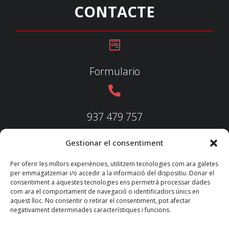
CONTACTE
Formulario
937 479 757
Gestionar el consentiment
937 479 758
Per oferir les millors experiències, utilitzem tecnologies com ara galetes
per emmagatzemar i/o accedir a la informació del dispositiu. Donar el
consentiment a aquestes tecnologies ens permetrà processar dades
com ara el comportament de navegació o identificadors únics en
aquest lloc. No consentir o retirar el consentiment, pot afectar
federacio@fedecatjudo.cat
negativament determinades característiques i funcions.