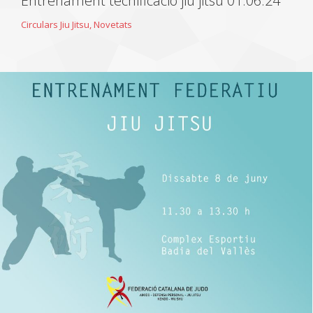
Entrenament tecnificació jiu jitsu 01.06.24
Circulars Jiu Jitsu
,
Novetats