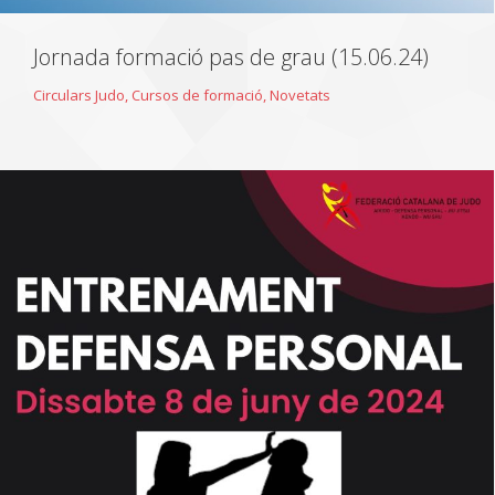
Jornada formació pas de grau (15.06.24)
Circulars Judo
,
Cursos de formació
,
Novetats