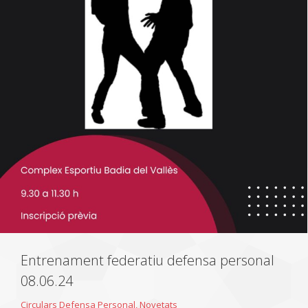
Entrenament federatiu defensa personal
08.06.24
Circulars Defensa Personal
,
Novetats