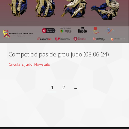
Competició pas de grau judo (08.06.24)
Circulars Judo
,
Novetats
1
2
→