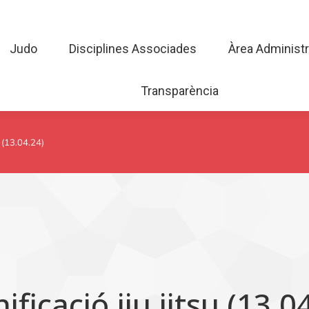
Judo
Disciplines Associades
Àrea Admini
Judo
Disciplines Associades
Àrea Administr
Transparència
Transparència
u (13.04.24)
icació jiu jitsu (13.0