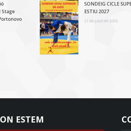
ió
SONDEIG CICLE SUP
l Stage
ESTIU 2027
 Portonovo
21 de juliol de 2026
ON ESTEM
C