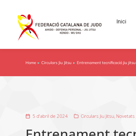
Inici
Inici
Home
Circulars Jiu Jitsu
Entrenament tecnificació jiu jits
You are here:
5 d'abril de 2024
Circulars Jiu Jitsu
,
Novetats
Entrenament tecnif