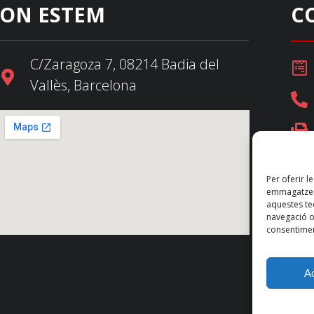
ON ESTEM
C
C/Zaragoza 7, 08214 Badia del
Vallès, Barcelona
Per oferir l
emmagatzema
aquestes t
navegació o 
consentimen
A
Nota legal