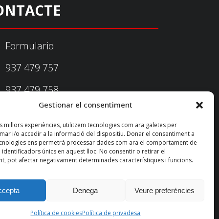
ONTACTE
Formulario
937 479 757
937 479 758
Gestionar el consentiment
federacio@fedecatjudo.cat
es millors experiències, utilitzem tecnologies com ara galetes per
r i/o accedir a la informació del dispositiu. Donar el consentiment a
ecnologies ens permetrà processar dades com ara el comportament de
identificadors únics en aquest lloc. No consentir o retirar el
t, pot afectar negativament determinades característiques i funcions.
ccepta
Denega
Veure preferències
Política de privadesa
Política de cookies
Política de cookies
Política de privadesa