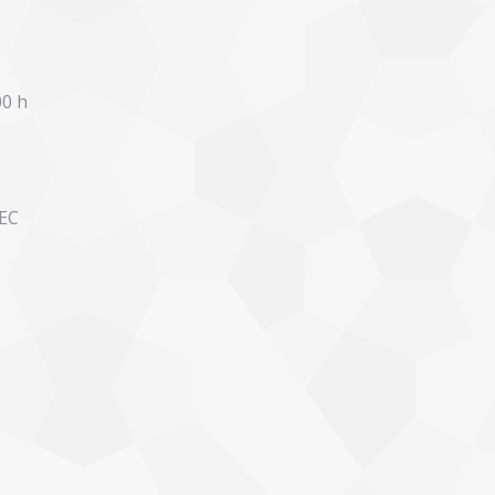
00 h
PEC