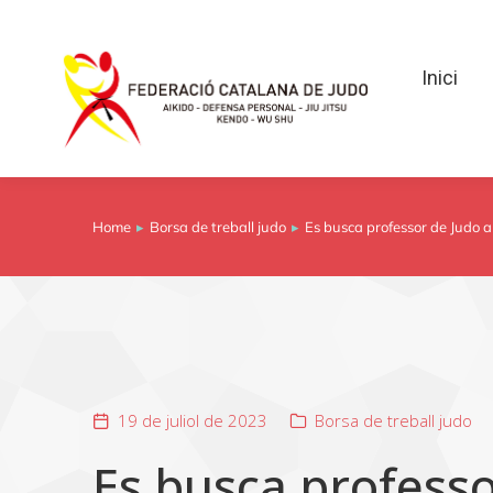
Inici
Inici
Home
Borsa de treball judo
Es busca professor de Judo 
You are here:
19 de juliol de 2023
Borsa de treball judo
Es busca professo