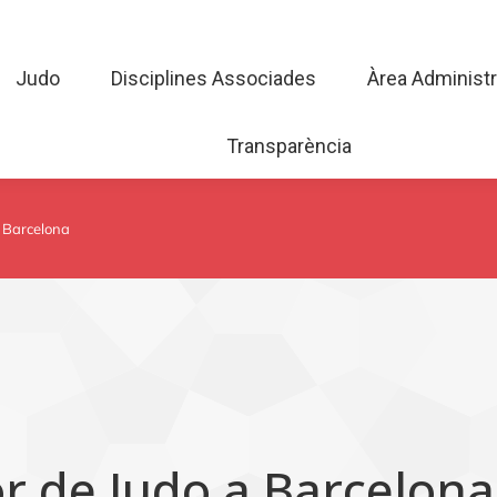
Judo
Disciplines Associades
Àrea Admini
Judo
Disciplines Associades
Àrea Administr
Transparència
Transparència
a Barcelona
r de Judo a Barcelona