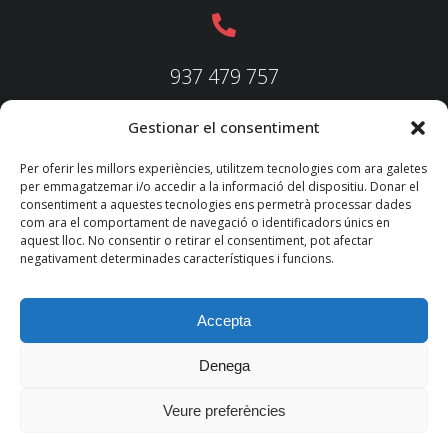
937 479 757
Gestionar el consentiment
937 479 758
Per oferir les millors experiències, utilitzem tecnologies com ara galetes
per emmagatzemar i/o accedir a la informació del dispositiu. Donar el
consentiment a aquestes tecnologies ens permetrà processar dades
com ara el comportament de navegació o identificadors únics en
aquest lloc. No consentir o retirar el consentiment, pot afectar
federacio@fedecatjudo.cat
negativament determinades característiques i funcions.
Accepta
Denega
© 2022 TKM
Consultores S.L.
Veure preferències
Nota legal
Política de privadesa
Política de cookies