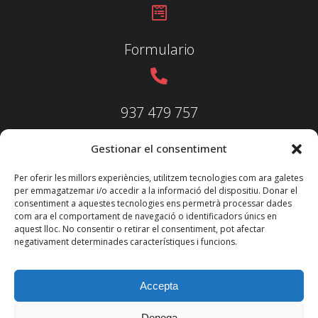
Formulario
937 479 757
Gestionar el consentiment
937 479 758
Per oferir les millors experiències, utilitzem tecnologies com ara galetes
per emmagatzemar i/o accedir a la informació del dispositiu. Donar el
consentiment a aquestes tecnologies ens permetrà processar dades
com ara el comportament de navegació o identificadors únics en
aquest lloc. No consentir o retirar el consentiment, pot afectar
federacio@fedecatjudo.cat
negativament determinades característiques i funcions.
Accepta
Denega