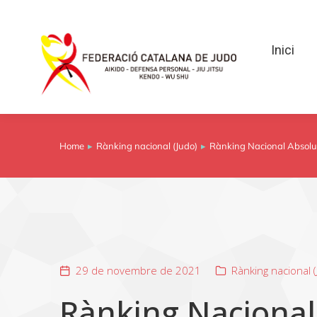
Inici
Inici
Home
Rànking nacional (Judo)
Rànking Nacional Absolut
You are here:
29 de novembre de 2021
Rànking nacional 
Rànking Nacional 