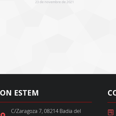
23 de novembre de 2021
ON ESTEM
C
C/Zaragoza 7, 08214 Badia del