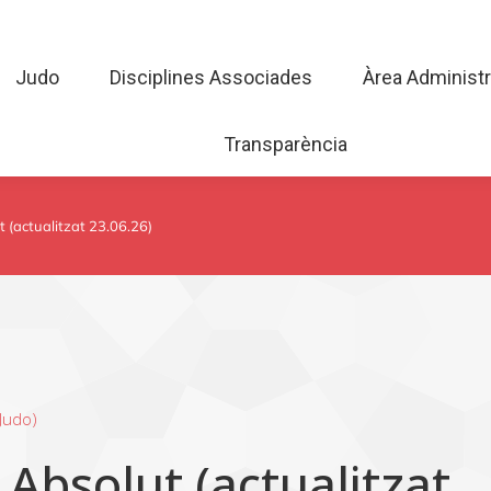
Judo
Disciplines Associades
Àrea Admini
Judo
Disciplines Associades
Àrea Administr
Transparència
Transparència
 (actualitzat 23.06.26)
(Judo)
Absolut (actualitzat