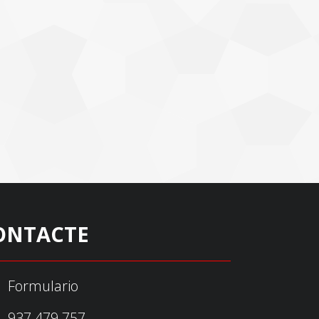
ONTACTE
Formulario
937 479 757