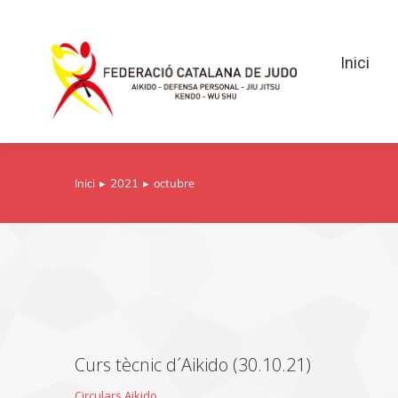
Inici
Inici
Inici
2021
octubre
You are here:
Curs tècnic d´Aikido (30.10.21)
Circulars Aikido