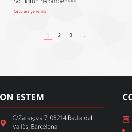
Sol.licitud recompenses
Circulars generals
1
2
3
→
ON ESTEM
C
C/Zaragoza 7, 08214 Badia del
Vallès, Barcelona