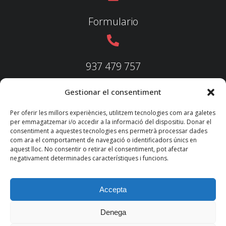
Formulario
937 479 757
Gestionar el consentiment
937 479 758
Per oferir les millors experiències, utilitzem tecnologies com ara galetes
per emmagatzemar i/o accedir a la informació del dispositiu. Donar el
consentiment a aquestes tecnologies ens permetrà processar dades
com ara el comportament de navegació o identificadors únics en
aquest lloc. No consentir o retirar el consentiment, pot afectar
federacio@fedecatjudo.cat
negativament determinades característiques i funcions.
Accepta
Denega
© 2022 TKM
Consultores S.L.