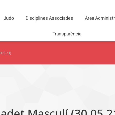
Judo
Disciplines Associades
Àrea Admini
Judo
Disciplines Associades
Àrea Administr
Transparència
Transparència
.05.21)
adet Masculí (30.05.2