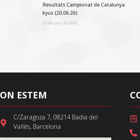
Resultats Campionat de Catalunya
kyus (20.06.26)
25 de juny de 2026
ON ESTEM
C
C/Zaragoza 7, 08214 Badia del
Vallès, Barcelona