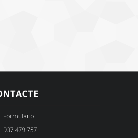
ONTACTE
Formulario
937 479 757