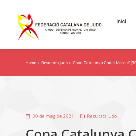
Inici
Inici
Home
Resultats Judo
Copa Catalunya Cadet Masculí (30
You are here:
30 de maig de 2021
Resultats Judo
Copa Catalunya C