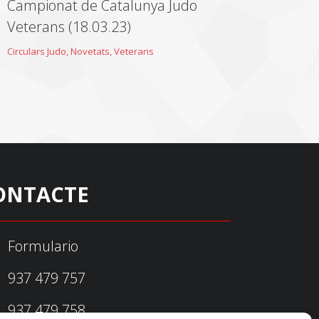
Campionat de Catalunya Judo
Veterans (18.03.23)
Circulars Judo
,
Novetats
,
Veterans
ONTACTE
Formulario
937 479 757
937 479 758