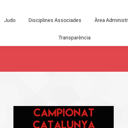
Judo
Disciplines Associades
Àrea Admini
Judo
Disciplines Associades
Àrea Administr
Transparència
Transparència