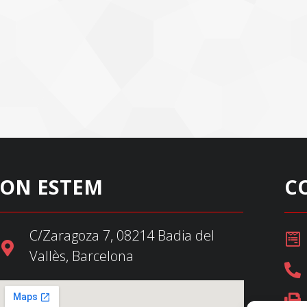
ON ESTEM
C
C/Zaragoza 7, 08214 Badia del
Vallès, Barcelona