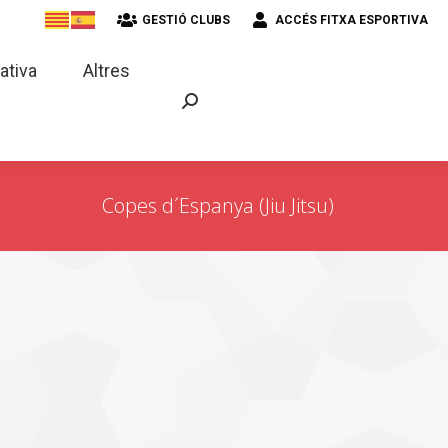
GESTIÓ CLUBS
ACCÉS FITXA ESPORTIVA
strativa
Altres
ativa
Altres
Copes d´Espanya (Jiu Jitsu)