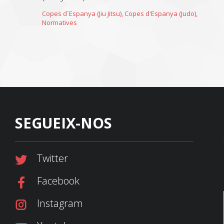
Copes d´Espanya (Jiu Jitsu)
,
Copes d'Espanya (Judo)
,
Normatives
SEGUEIX-NOS
Twitter
Facebook
Instagram