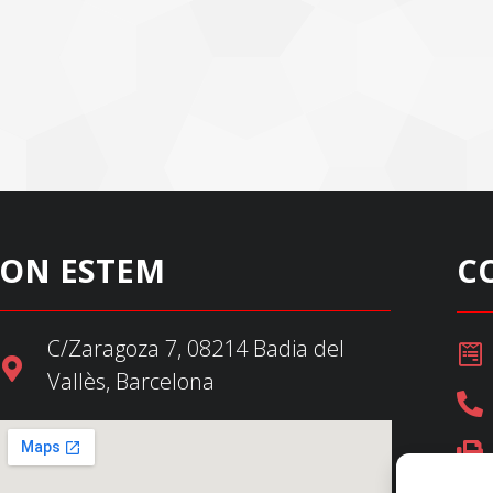
ON ESTEM
C
C/Zaragoza 7, 08214 Badia del
Vallès, Barcelona