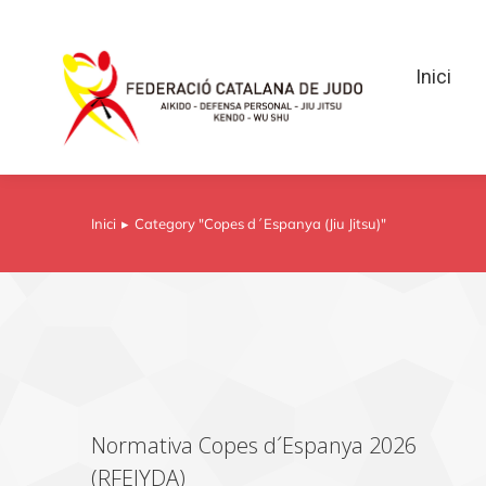
Inici
Inici
Inici
Category "Copes d´Espanya (Jiu Jitsu)"
You are here:
Normativa Copes d´Espanya 2026
(RFEJYDA)