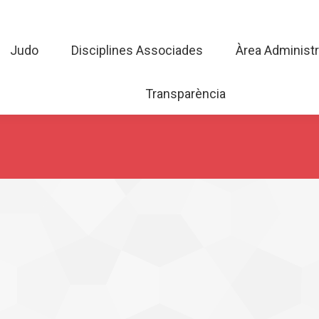
Judo
Disciplines Associades
Àrea Admini
Judo
Disciplines Associades
Àrea Administr
Transparència
Transparència