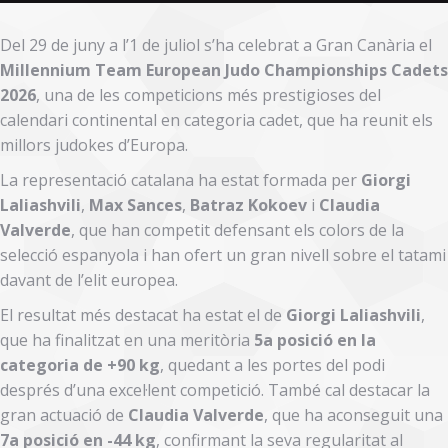
Del 29 de juny a l’1 de juliol s’ha celebrat a Gran Canària el
Millennium Team European Judo Championships Cadets
2026
, una de les competicions més prestigioses del
calendari continental en categoria cadet, que ha reunit els
millors judokes d’Europa.
La representació catalana ha estat formada per
Giorgi
Laliashvili
,
Max Sances
,
Batraz Kokoev
i
Claudia
Valverde
, que han competit defensant els colors de la
selecció espanyola i han ofert un gran nivell sobre el tatami
davant de l’elit europea.
El resultat més destacat ha estat el de
Giorgi Laliashvili
,
que ha finalitzat en una meritòria
5a posició en la
categoria de +90 kg
, quedant a les portes del podi
després d’una excel·lent competició. També cal destacar la
gran actuació de
Claudia Valverde
, que ha aconseguit una
7a posició en -44 kg
, confirmant la seva regularitat al