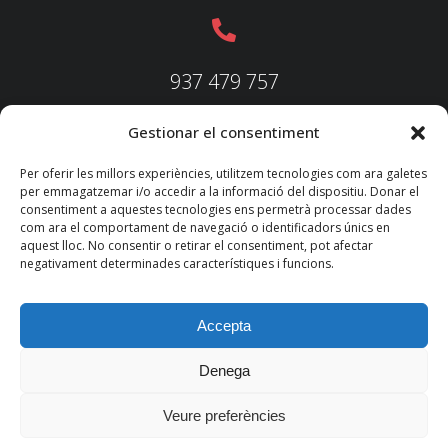
937 479 757
Gestionar el consentiment
937 479 758
Per oferir les millors experiències, utilitzem tecnologies com ara galetes
per emmagatzemar i/o accedir a la informació del dispositiu. Donar el
consentiment a aquestes tecnologies ens permetrà processar dades
com ara el comportament de navegació o identificadors únics en
aquest lloc. No consentir o retirar el consentiment, pot afectar
federacio@fedecatjudo.cat
negativament determinades característiques i funcions.
Accepta
Denega
© 2022 TKM
Consultores S.L.
Veure preferències
Nota legal
Política de privadesa