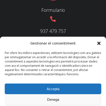
Formulario
937 479 757
Gestionar el consentiment
937 479 758
Per oferir les millors experiències, utilitzem tecnologies com ara galetes
per emmagatzemar i/o accedir a la informació del dispositiu. Donar el
consentiment a aquestes tecnologies ens permetrà processar dades
com ara el comportament de navegació o identificadors únics en
aquest lloc. No consentir o retirar el consentiment, pot afectar
federacio@fedecatjudo.cat
negativament determinades característiques i funcions.
Accepta
Denega
© 2022 TKM
Consultores S.L.