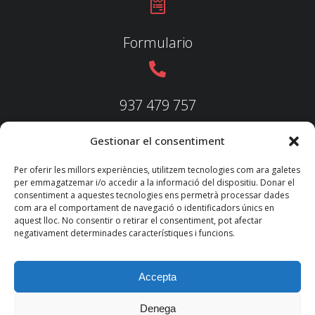
Formulario
937 479 757
Gestionar el consentiment
937 479 758
Per oferir les millors experiències, utilitzem tecnologies com ara galetes
per emmagatzemar i/o accedir a la informació del dispositiu. Donar el
consentiment a aquestes tecnologies ens permetrà processar dades
com ara el comportament de navegació o identificadors únics en
aquest lloc. No consentir o retirar el consentiment, pot afectar
federacio@fedecatjudo.cat
negativament determinades característiques i funcions.
Accepta
Denega