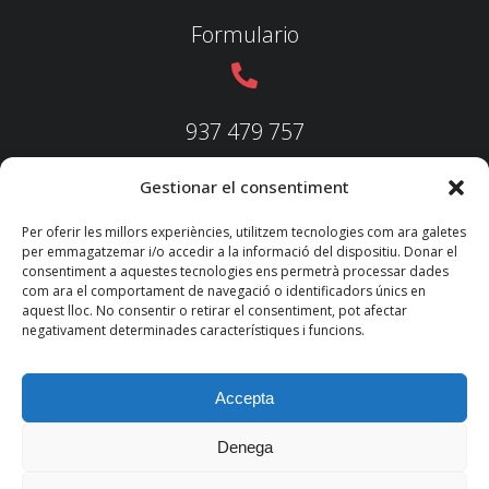
Formulario
937 479 757
Gestionar el consentiment
937 479 758
Per oferir les millors experiències, utilitzem tecnologies com ara galetes
per emmagatzemar i/o accedir a la informació del dispositiu. Donar el
consentiment a aquestes tecnologies ens permetrà processar dades
com ara el comportament de navegació o identificadors únics en
aquest lloc. No consentir o retirar el consentiment, pot afectar
federacio@fedecatjudo.cat
negativament determinades característiques i funcions.
Accepta
Denega
© 2022 TKM
Consultores S.L.