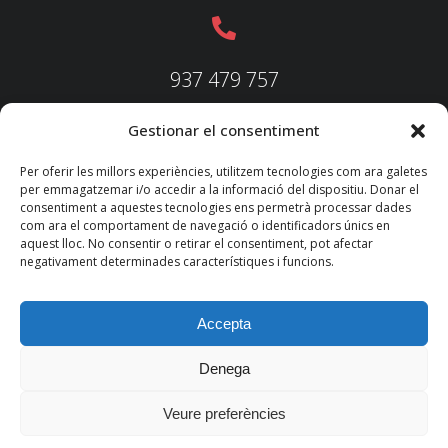
937 479 757
Gestionar el consentiment
937 479 758
Per oferir les millors experiències, utilitzem tecnologies com ara galetes
per emmagatzemar i/o accedir a la informació del dispositiu. Donar el
consentiment a aquestes tecnologies ens permetrà processar dades
com ara el comportament de navegació o identificadors únics en
aquest lloc. No consentir o retirar el consentiment, pot afectar
federacio@fedecatjudo.cat
negativament determinades característiques i funcions.
Accepta
Denega
© 2022 TKM
Consultores S.L.
Veure preferències
Nota legal
Política de privadesa
Política de cookies