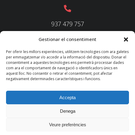
937 479 757
Gestionar el consentiment
937 479 758
Per oferir les millors experiències, utilitzem tecnologies com ara galetes
per emmagatzemar i/o accedir a la informació del dispositiu. Donar el
consentiment a aquestes tecnologies ens permetrà processar dades
com ara el comportament de navegació o identificadors únics en
aquest lloc. No consentir o retirar el consentiment, pot afectar
federacio@fedecatjudo.cat
negativament determinades característiques i funcions.
Accepta
Denega
© 2022 TKM
Consultores S.L.
Veure preferències
Nota legal
Política de privadesa
Política de cookies