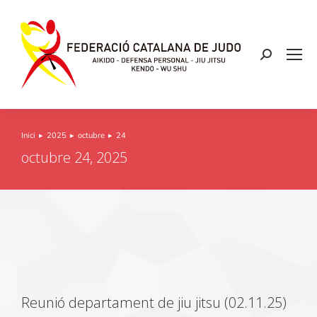
Inici
2025
octubre
24
You are here:
octubre 24, 2025
Reunió departament de jiu jitsu (02.11.25)