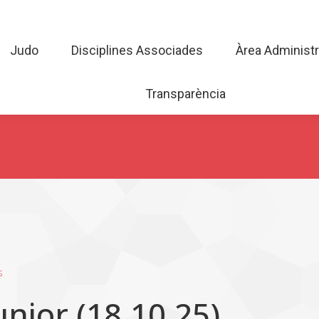
Judo
Disciplines Associades
Àrea Admini
Judo
Disciplines Associades
Àrea Administr
Transparència
Transparència
s
unior (18.10.25)