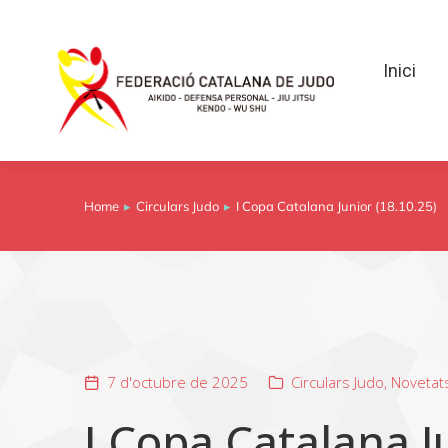
Inici
Inici
Home
Circulars Judo
I Copa Catalana Junior (18.10.25)
You are here:
7 d'octubre de 2025
Circulars Judo
,
Novetat
I Copa Catalana J