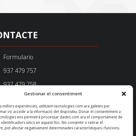
ONTACTE
Formulario
937 479 757
937 479 758
Gestionar el consentiment
federacio@fedecatjudo.cat
es millors experiències, utilitzem tecnologies com ara galetes per
r i/o accedir a la informació del dispositiu. Donar el consentiment a
ecnologies ens permetrà processar dades com ara el comportament de
identificadors únics en aquest lloc. No consentir o retirar el
t, pot afectar negativament determinades característiques i funcions.