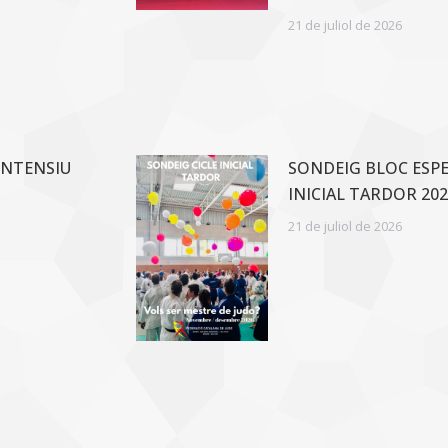
21 de juliol de 2026
INTENSIU
SONDEIG BLOC ESPEC
INICIAL TARDOR 202
21 de juliol de 2026