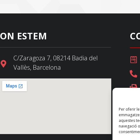
ON ESTEM
C
C/Zaragoza 7, 08214 Badia del
Vallès, Barcelona
Per oferir l
emmagatzema
aquestes t
navegació o 
consentimen