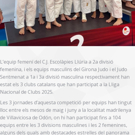
L’equip femení del C.J. Escolàpies Llúria a 2a divisió
femenina, i els equips masculins del Girona Judo i el Judo
Sentmenat a 1a i 3a divisió masculina respectivament han
estat els 3 clubs catalans que han participat a la Lliga
Nacional de Clubs 2025.
Les 3 jornades d’aquesta competició per equips han tingut
lloc entre els mesos de maig i juny a la localitat madrilenya
de Villaviciosa de Odón, on hi han participat fins a 104
equips entre les 3 divisions masculines i les 2 femenines,
alguns dels quals amb destacades estrelles del panorama