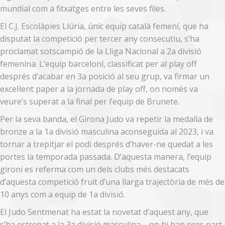
mundial com a fitxatges entre les seves files.
El C.J. Escolàpies Llúria, únic equip català femení, que ha
disputat la competició per tercer any consecutiu, s’ha
proclamat sotscampió de la Lliga Nacional a 2a divisió
femenina. L’equip barceloní, classificat per al play off
després d’acabar en 3a posició al seu grup, va firmar un
excel·lent paper a la jornada de play off, on només va
veure’s superat a la final per l’equip de Brunete.
Per la seva banda, el Girona Judo va repetir la medalla de
bronze a la 1a divisió masculina aconseguida al 2023, i va
tornar a trepitjar el podi després d’haver-ne quedat a les
portes la temporada passada. D’aquesta manera, l’equip
gironí es referma com un dels clubs més destacats
d’aquesta competició fruit d’una llarga trajectòria de més de
10 anys com a equip de 1a divisió.
El Judo Sentmenat ha estat la novetat d’aquest any, que
s’ha estrenat a la 3a divisió masculina – on hi han pres part