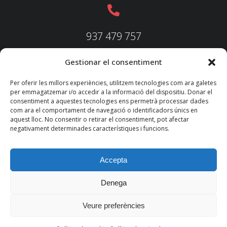
937 479 757
Gestionar el consentiment
937 479 758
Per oferir les millors experiències, utilitzem tecnologies com ara galetes
per emmagatzemar i/o accedir a la informació del dispositiu. Donar el
consentiment a aquestes tecnologies ens permetrà processar dades
com ara el comportament de navegació o identificadors únics en
aquest lloc. No consentir o retirar el consentiment, pot afectar
federacio@fedecatjudo.cat
negativament determinades característiques i funcions.
Accepta
Denega
© 2022 TKM
Consultores S.L.
Veure preferències
Nota legal
Política de privadesa
Política de cookies