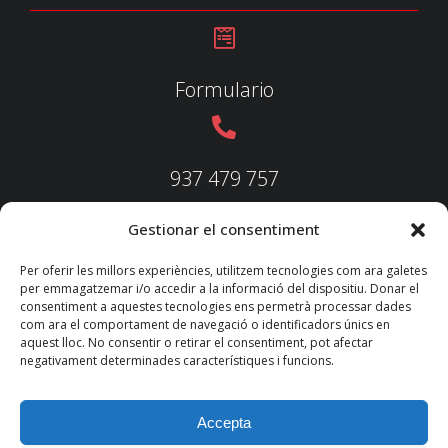
Formulario
937 479 757
Gestionar el consentiment
937 479 758
Per oferir les millors experiències, utilitzem tecnologies com ara galetes
per emmagatzemar i/o accedir a la informació del dispositiu. Donar el
consentiment a aquestes tecnologies ens permetrà processar dades
com ara el comportament de navegació o identificadors únics en
aquest lloc. No consentir o retirar el consentiment, pot afectar
federacio@fedecatjudo.cat
negativament determinades característiques i funcions.
Accepta