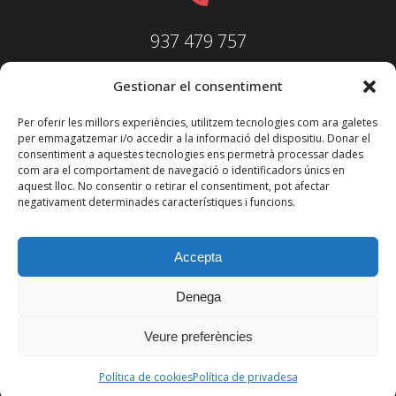
937 479 757
Gestionar el consentiment
937 479 758
Per oferir les millors experiències, utilitzem tecnologies com ara galetes
per emmagatzemar i/o accedir a la informació del dispositiu. Donar el
consentiment a aquestes tecnologies ens permetrà processar dades
com ara el comportament de navegació o identificadors únics en
aquest lloc. No consentir o retirar el consentiment, pot afectar
federacio@fedecatjudo.cat
negativament determinades característiques i funcions.
Accepta
Denega
© 2022 TKM
Consultores S.L.
Veure preferències
Nota legal
Política de privadesa
Política de cookies
Política de cookies
Política de privadesa