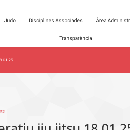
Judo
Disciplines Associades
Àrea Admini
Judo
Disciplines Associades
Àrea Administr
Transparència
Transparència
18.01.25
ats
atiu jiu jitsu 18.01.2