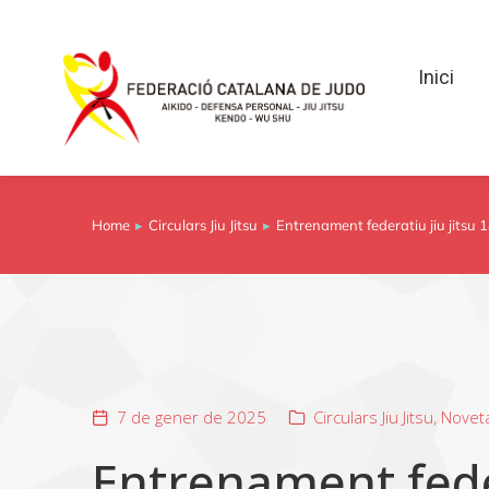
Inici
Inici
Home
Circulars Jiu Jitsu
Entrenament federatiu jiu jitsu 
You are here:
7 de gener de 2025
Circulars Jiu Jitsu
,
Novet
Entrenament feder