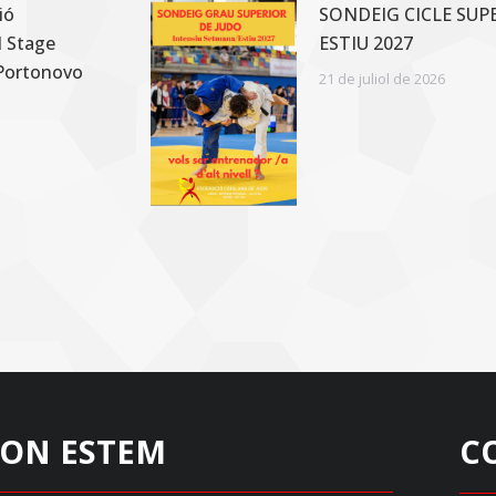
ió
SONDEIG CICLE SUP
l Stage
ESTIU 2027
 Portonovo
21 de juliol de 2026
ON ESTEM
C